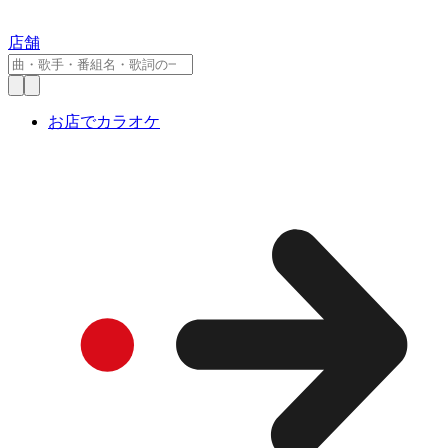
店舗
お店でカラオケ