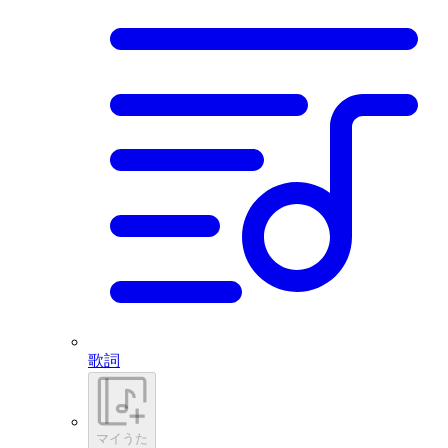
歌詞
マイうた