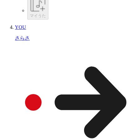
マイうた
YOU
さらさ