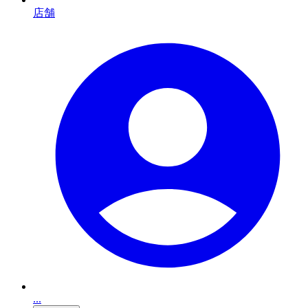
店舗
...