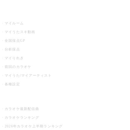
うたスキ
マイルーム
マイうたスキ動画
全国採点GP
分析採点
マイりれき
前回のカラオケ
マイうた/マイアーティスト
各種設定
お店でカラオケ
カラオケ最新配信曲
カラオケランキング
2026年カラオケ上半期ランキング