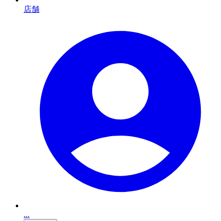
店舗
...