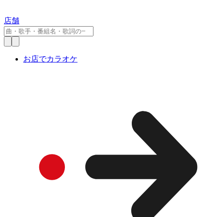
店舗
お店でカラオケ