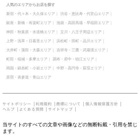
人気のエリアからお店を探す
新宿・代々木・大久保エリア
渋谷・恵比寿・代官山エリア
銀座・新橋・有楽町エリア
池袋・高田馬場・早稲田エリア
神田・秋葉原・水道橋エリア
立川・八王子周辺エリア
上野・浅草・日暮里エリア
浜松町・田町・品川エリア
大井町・蒲田・大森エリア
吉祥寺・三鷹・武蔵境エリア
町田・稲城・多摩エリア
調布・府中・狛江エリア
両国・錦糸町・小岩エリア
中野・高円寺・荻窪エリア
原宿・表参道・青山エリア
サイトポリシー
利用規約
商標について
個人情報保護方針
ヘルプ
よくある質問
サイトマップ
当サイトのすべての文章や画像などの無断転載・引用を禁じ
ます。