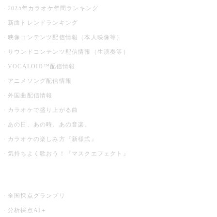
2025年カラオケ年間ランキング
新曲トレンドランキング
映像コンテンツ配信情報（本人映像等）
サウンドコンテンツ配信情報（生演奏等）
VOCALOID™配信情報
アニメソング配信情報
外国曲配信情報
カラオケで盛り上がる曲
あの日、あの時、あの音楽。
カラオケの楽しみ方『新様式』
気持ちよく歌おう！『マスクエフェクト』
お店でもっと楽しむ
全国採点グランプリ
分析採点AI＋