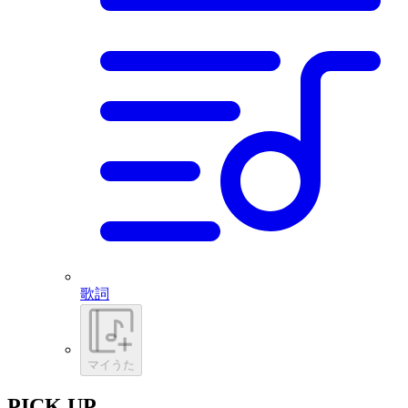
歌詞
マイうた
PICK UP