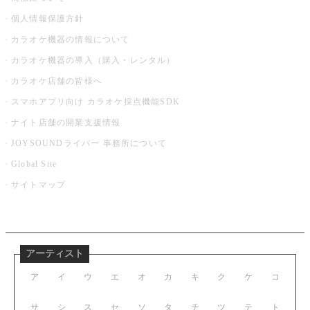
個人情報保護方針
カラオケ機器の情報について
カラオケ機器の導入（購入・レンタル）
カラオケ店舗の皆様へ
スマホアプリ向け カラオケ採点機能SDK
ナイト店舗の開業支援情報
JOYSOUNDライバー 事務所について
Global Site
サイトマップ
アーティスト
ア
イ
ウ
エ
オ
カ
キ
ク
ケ
コ
サ
シ
ス
セ
ソ
タ
チ
ツ
テ
ト