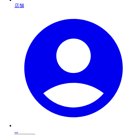
店舗
...