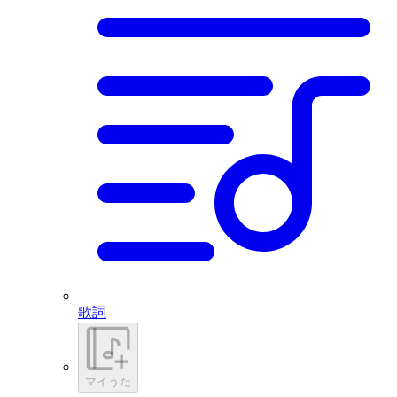
歌詞
マイうた