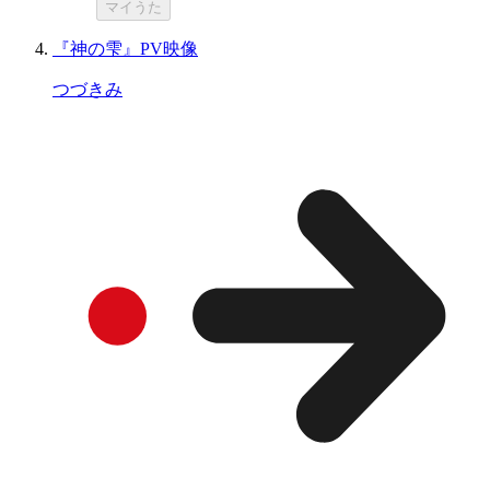
マイうた
『神の雫』PV映像
つづきみ