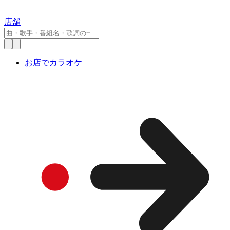
店舗
お店でカラオケ