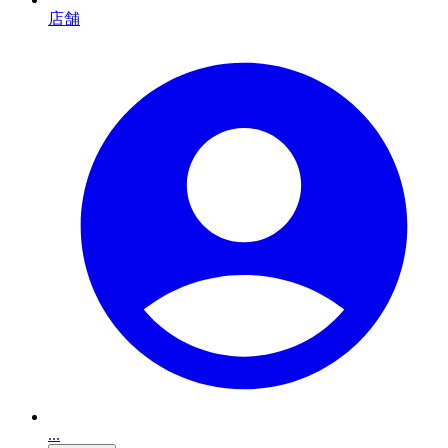
店舗
...