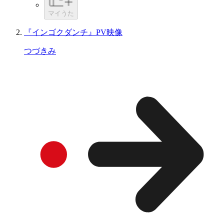
マイうた
『インゴクダンチ』PV映像
つづきみ