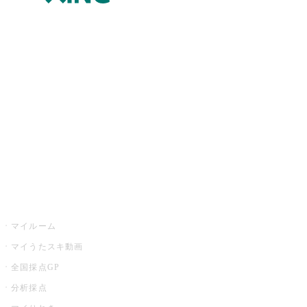
JOYSOUND.comトップ
カラオケ楽曲・歌詞検索
カラオケ店舗検索
全国カラオケ大会
イベント・キャンペーン
うたスキ
マイルーム
マイうたスキ動画
全国採点GP
分析採点