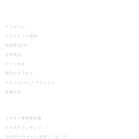
うたスキ
マイルーム
マイうたスキ動画
全国採点GP
分析採点
マイりれき
前回のカラオケ
マイうた/マイアーティスト
各種設定
お店でカラオケ
カラオケ最新配信曲
カラオケランキング
2026年カラオケ上半期ランキング