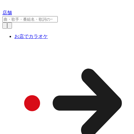
店舗
お店でカラオケ