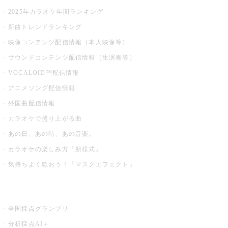
2025年カラオケ年間ランキング
新曲トレンドランキング
映像コンテンツ配信情報（本人映像等）
サウンドコンテンツ配信情報（生演奏等）
VOCALOID™配信情報
アニメソング配信情報
外国曲配信情報
カラオケで盛り上がる曲
あの日、あの時、あの音楽。
カラオケの楽しみ方『新様式』
気持ちよく歌おう！『マスクエフェクト』
お店でもっと楽しむ
全国採点グランプリ
分析採点AI＋