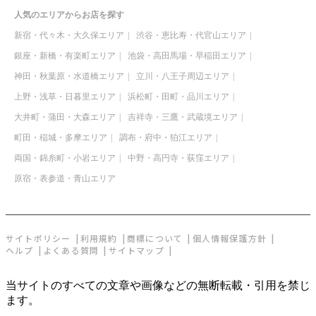
人気のエリアからお店を探す
新宿・代々木・大久保エリア
渋谷・恵比寿・代官山エリア
銀座・新橋・有楽町エリア
池袋・高田馬場・早稲田エリア
神田・秋葉原・水道橋エリア
立川・八王子周辺エリア
上野・浅草・日暮里エリア
浜松町・田町・品川エリア
大井町・蒲田・大森エリア
吉祥寺・三鷹・武蔵境エリア
町田・稲城・多摩エリア
調布・府中・狛江エリア
両国・錦糸町・小岩エリア
中野・高円寺・荻窪エリア
原宿・表参道・青山エリア
サイトポリシー
利用規約
商標について
個人情報保護方針
ヘルプ
よくある質問
サイトマップ
当サイトのすべての文章や画像などの無断転載・引用を禁じ
ます。