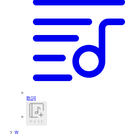
歌詞
マイうた
宵