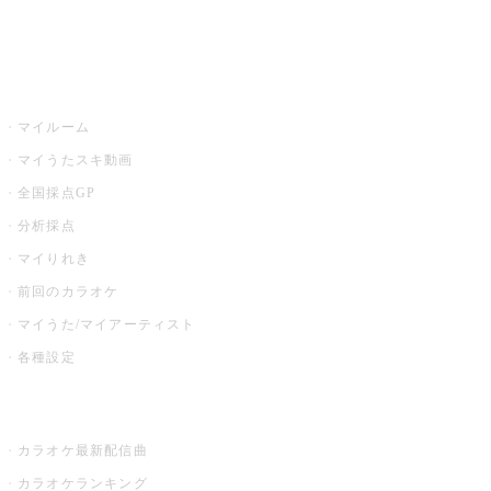
イベント・キャンペーン
うたスキ
マイルーム
マイうたスキ動画
全国採点GP
分析採点
マイりれき
前回のカラオケ
マイうた/マイアーティスト
各種設定
お店でカラオケ
カラオケ最新配信曲
カラオケランキング