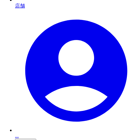
店舗
...