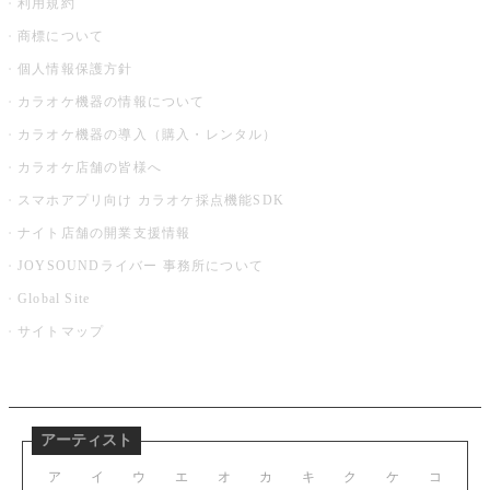
利用規約
商標について
個人情報保護方針
カラオケ機器の情報について
カラオケ機器の導入（購入・レンタル）
カラオケ店舗の皆様へ
スマホアプリ向け カラオケ採点機能SDK
ナイト店舗の開業支援情報
JOYSOUNDライバー 事務所について
Global Site
サイトマップ
アーティスト
ア
イ
ウ
エ
オ
カ
キ
ク
ケ
コ