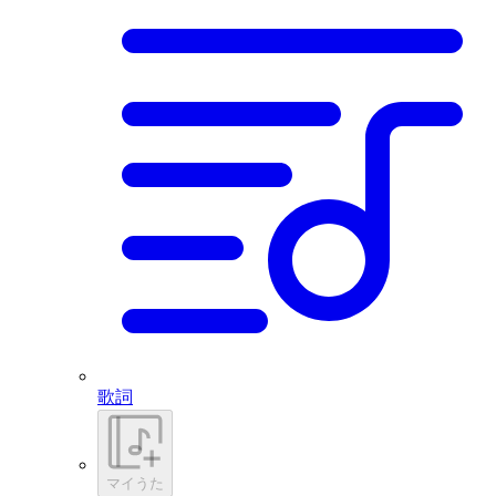
歌詞
マイうた