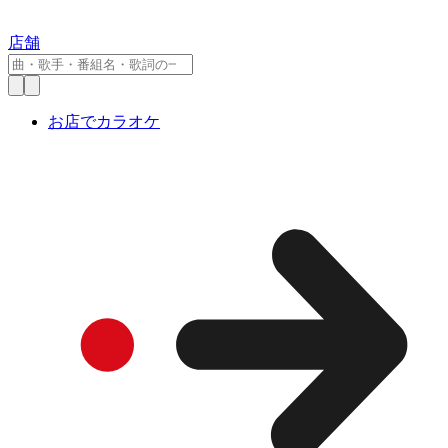
店舗
お店でカラオケ