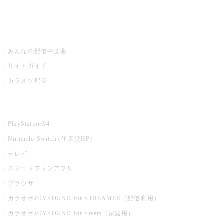
みるハコ
うたスキ ミュージックポスト
みんなの配信中楽曲
サイトガイド
カラオケ配信
家庭用カラオケ
PlayStation®4
Nintendo Switch (任天堂HP)
テレビ
スマートフォンアプリ
ブラウザ
カラオケJOYSOUND for STREAMER（配信利用）
カラオケJOYSOUND for Steam（家庭用）