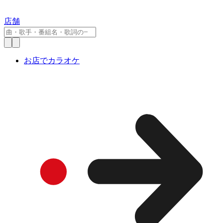
店舗
お店でカラオケ