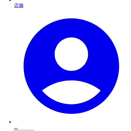
店舗
...