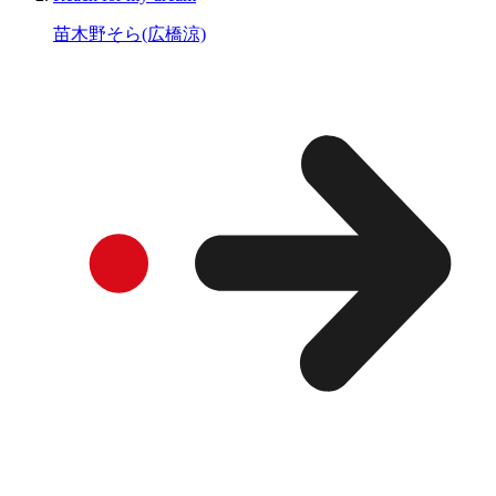
苗木野そら(広橋涼)