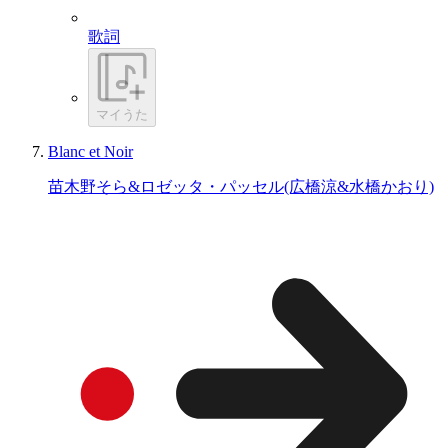
歌詞
マイうた
Blanc et Noir
苗木野そら&ロゼッタ・パッセル(広橋涼&水橋かおり)