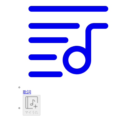
歌詞
マイうた