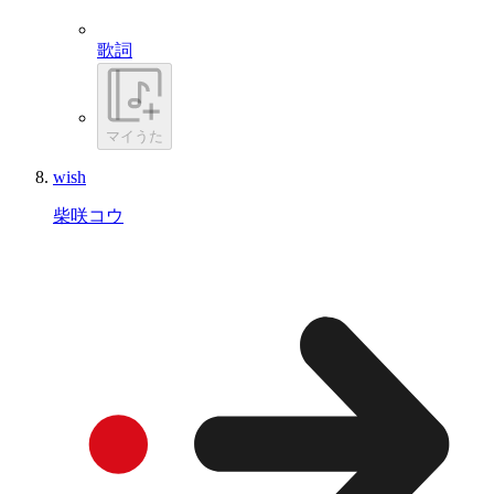
歌詞
マイうた
wish
柴咲コウ