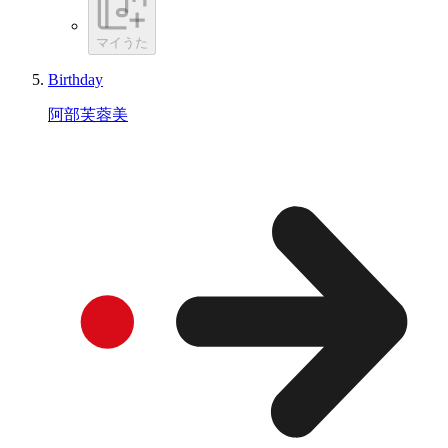
マイうた
Birthday
阿部芙蓉美