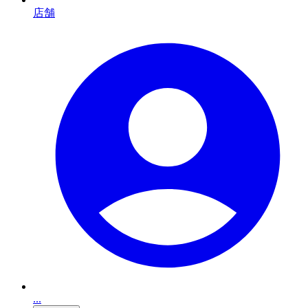
店舗
...