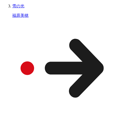
雪の光
福原美穂