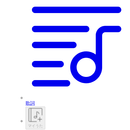
歌詞
マイうた