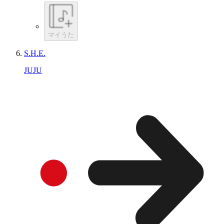
マイうた
S.H.E.
JUJU