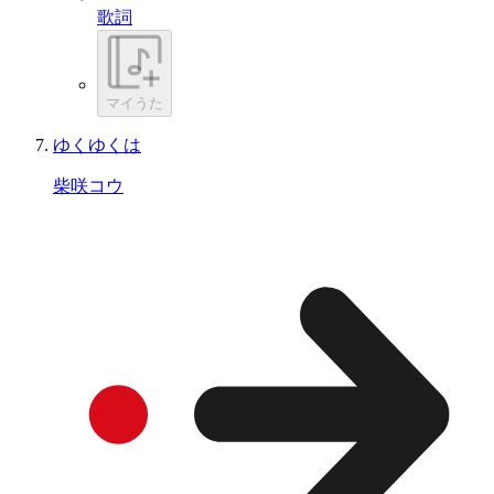
歌詞
マイうた
ゆくゆくは
柴咲コウ