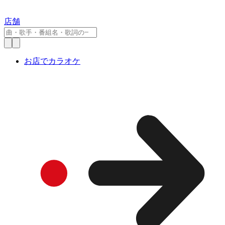
店舗
お店でカラオケ