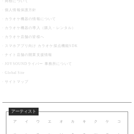
商標について
個人情報保護方針
カラオケ機器の情報について
カラオケ機器の導入（購入・レンタル）
カラオケ店舗の皆様へ
スマホアプリ向け カラオケ採点機能SDK
ナイト店舗の開業支援情報
JOYSOUNDライバー 事務所について
Global Site
サイトマップ
アーティスト
ア
イ
ウ
エ
オ
カ
キ
ク
ケ
コ