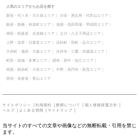
人気のエリアからお店を探す
新宿・代々木・大久保エリア
渋谷・恵比寿・代官山エリア
銀座・新橋・有楽町エリア
池袋・高田馬場・早稲田エリア
神田・秋葉原・水道橋エリア
立川・八王子周辺エリア
上野・浅草・日暮里エリア
浜松町・田町・品川エリア
大井町・蒲田・大森エリア
吉祥寺・三鷹・武蔵境エリア
町田・稲城・多摩エリア
調布・府中・狛江エリア
両国・錦糸町・小岩エリア
中野・高円寺・荻窪エリア
原宿・表参道・青山エリア
サイトポリシー
利用規約
商標について
個人情報保護方針
ヘルプ
よくある質問
サイトマップ
当サイトのすべての文章や画像などの無断転載・引用を禁じ
ます。