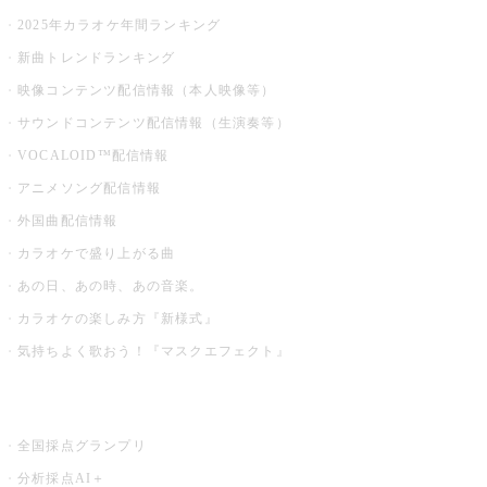
2025年カラオケ年間ランキング
新曲トレンドランキング
映像コンテンツ配信情報（本人映像等）
サウンドコンテンツ配信情報（生演奏等）
VOCALOID™配信情報
アニメソング配信情報
外国曲配信情報
カラオケで盛り上がる曲
あの日、あの時、あの音楽。
カラオケの楽しみ方『新様式』
気持ちよく歌おう！『マスクエフェクト』
お店でもっと楽しむ
全国採点グランプリ
分析採点AI＋