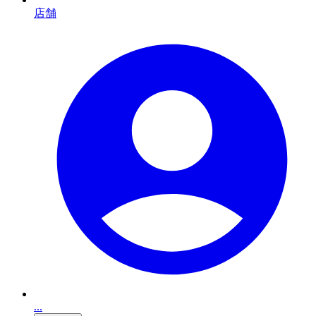
店舗
...