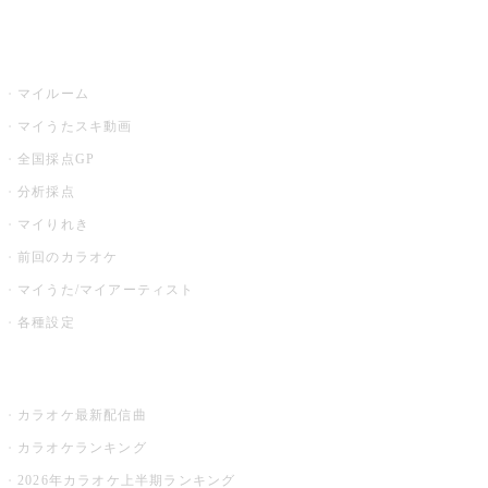
うたスキ
マイルーム
マイうたスキ動画
全国採点GP
分析採点
マイりれき
前回のカラオケ
マイうた/マイアーティスト
各種設定
お店でカラオケ
カラオケ最新配信曲
カラオケランキング
2026年カラオケ上半期ランキング