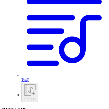
歌詞
マイうた