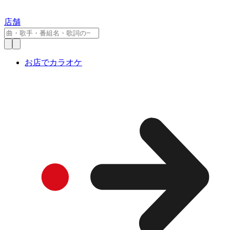
店舗
お店でカラオケ