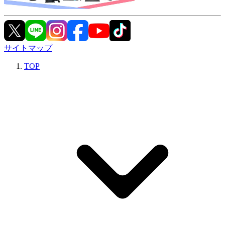
サイトマップ
TOP