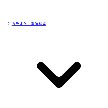
カラオケ・歌詞検索