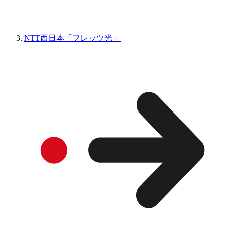
NTT西日本「フレッツ光」