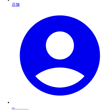
店舗
...