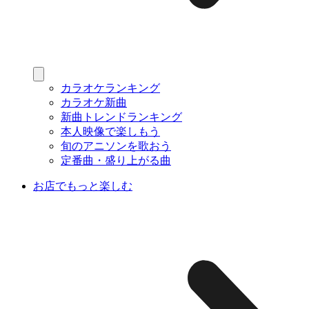
カラオケランキング
カラオケ新曲
新曲トレンドランキング
本人映像で楽しもう
旬のアニソンを歌おう
定番曲・盛り上がる曲
お店でもっと楽しむ