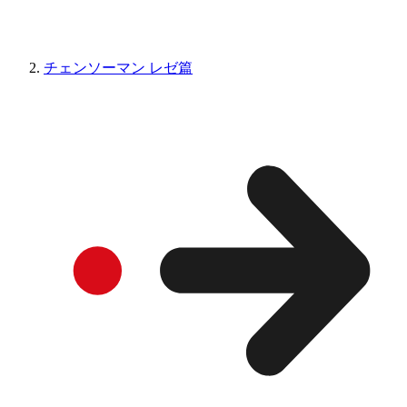
チェンソーマン レゼ篇