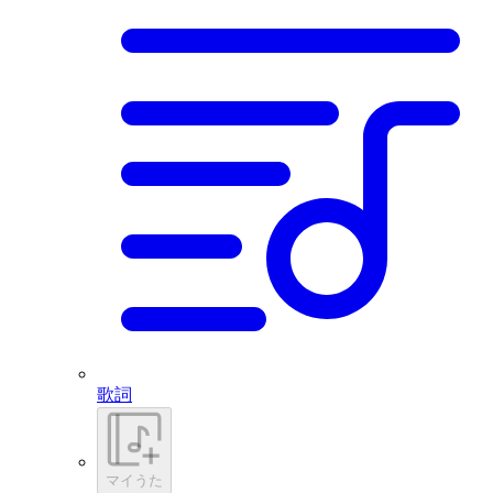
歌詞
マイうた