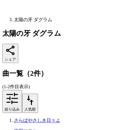
太陽の牙 ダグラム
太陽の牙 ダグラム
シェア
曲一覧（2件）
(1-2件目表示)
絞り込み
人気順
さらばやさしき日々よ