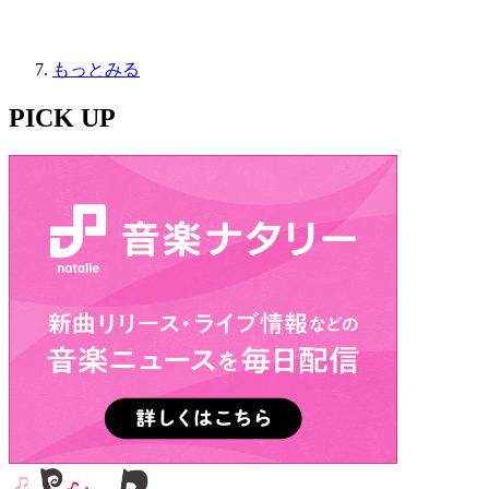
もっとみる
PICK UP