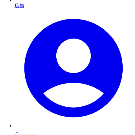
店舗
...