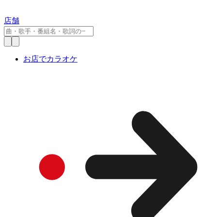
店舗
お店でカラオケ