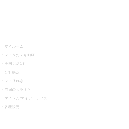
全国カラオケ大会
イベント・キャンペーン
うたスキ
マイルーム
マイうたスキ動画
全国採点GP
分析採点
マイりれき
前回のカラオケ
マイうた/マイアーティスト
各種設定
お店でカラオケ