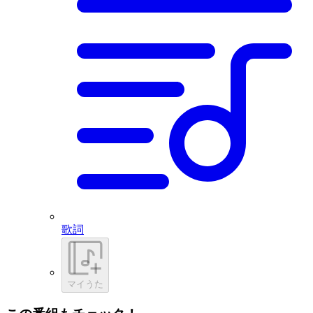
歌詞
マイうた