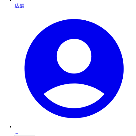
店舗
...