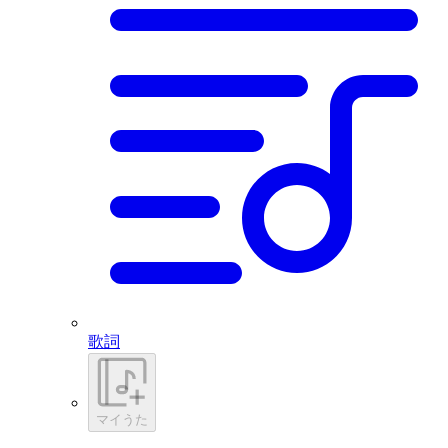
歌詞
マイうた