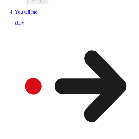
マイうた
You tell me
chay