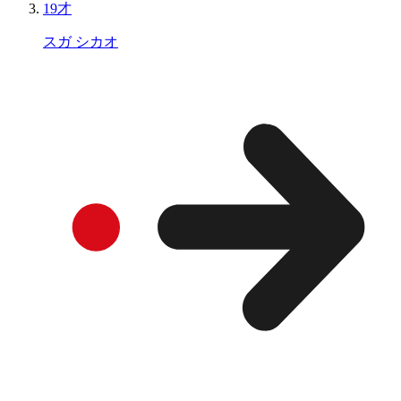
19才
スガ シカオ