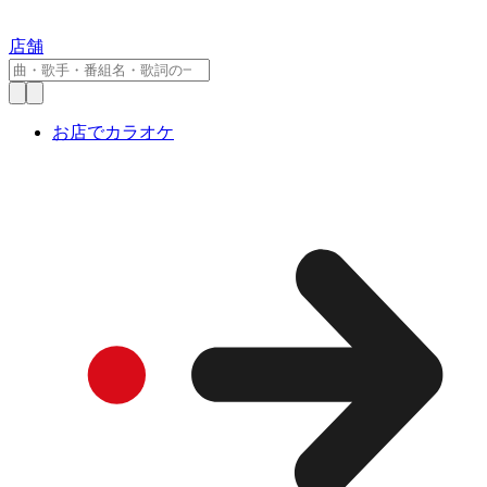
店舗
お店でカラオケ