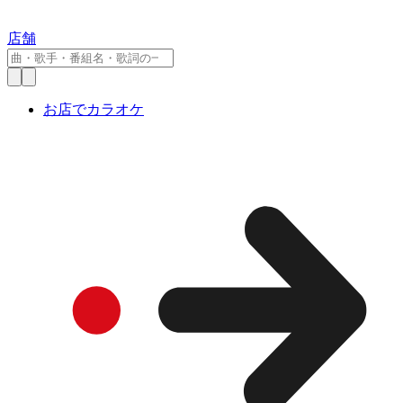
店舗
お店でカラオケ