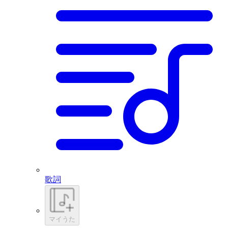
歌詞
マイうた