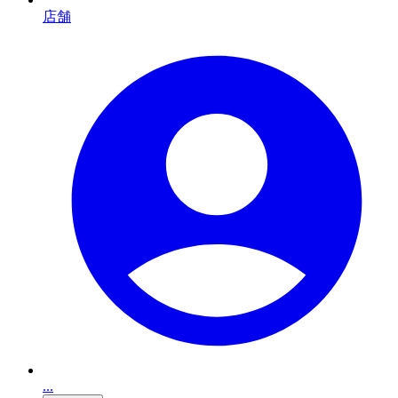
店舗
...