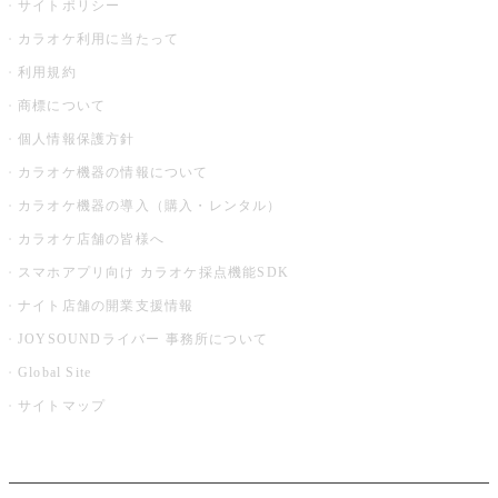
サイトポリシー
カラオケ利用に当たって
利用規約
商標について
個人情報保護方針
カラオケ機器の情報について
カラオケ機器の導入（購入・レンタル）
カラオケ店舗の皆様へ
スマホアプリ向け カラオケ採点機能SDK
ナイト店舗の開業支援情報
JOYSOUNDライバー 事務所について
Global Site
サイトマップ