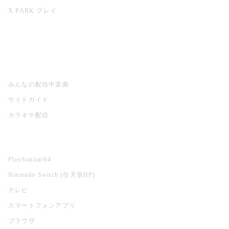
X PARK プレイ
みるハコ
うたスキ ミュージックポスト
みんなの配信中楽曲
サイトガイド
カラオケ配信
家庭用カラオケ
PlayStation®4
Nintendo Switch (任天堂HP)
テレビ
スマートフォンアプリ
ブラウザ