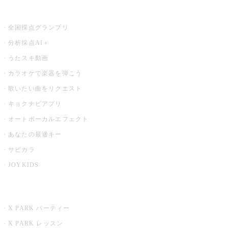
お店でもっと楽しむ
全国採点グランプリ
分析採点AI＋
うたスキ動画
カラオケで楽器を弾こう
歌いたい曲をリクエスト
キョクナビアプリ
オートボーカルエフェクト
あなたの最適キー
サビカラ
JOYKIDS
X PARK
X PARK パーティー
X PARK レッスン