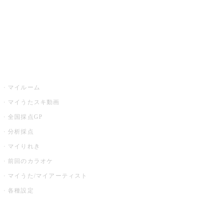
全国カラオケ大会
イベント・キャンペーン
うたスキ
マイルーム
マイうたスキ動画
全国採点GP
分析採点
マイりれき
前回のカラオケ
マイうた/マイアーティスト
各種設定
お店でカラオケ