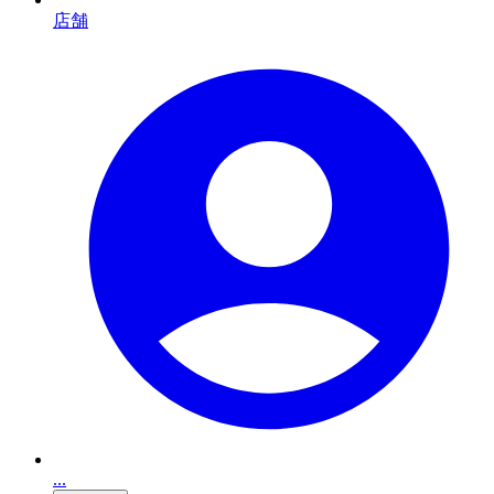
店舗
...