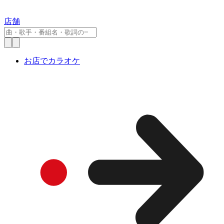
店舗
お店でカラオケ