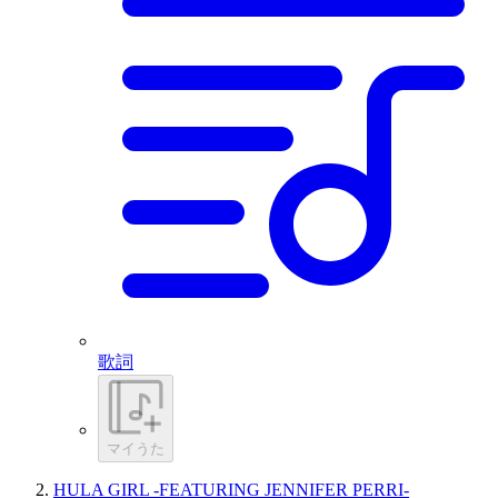
歌詞
マイうた
HULA GIRL -FEATURING JENNIFER PERRI-