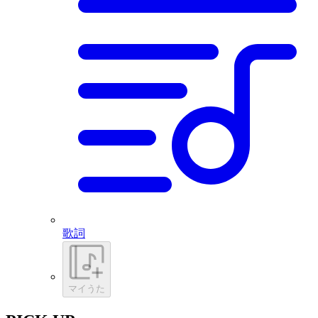
歌詞
マイうた