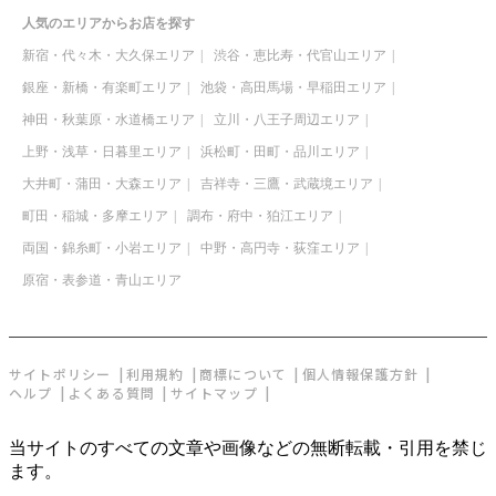
人気のエリアからお店を探す
新宿・代々木・大久保エリア
渋谷・恵比寿・代官山エリア
銀座・新橋・有楽町エリア
池袋・高田馬場・早稲田エリア
神田・秋葉原・水道橋エリア
立川・八王子周辺エリア
上野・浅草・日暮里エリア
浜松町・田町・品川エリア
大井町・蒲田・大森エリア
吉祥寺・三鷹・武蔵境エリア
町田・稲城・多摩エリア
調布・府中・狛江エリア
両国・錦糸町・小岩エリア
中野・高円寺・荻窪エリア
原宿・表参道・青山エリア
サイトポリシー
利用規約
商標について
個人情報保護方針
ヘルプ
よくある質問
サイトマップ
当サイトのすべての文章や画像などの無断転載・引用を禁じ
ます。