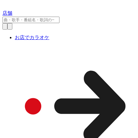
店舗
お店でカラオケ