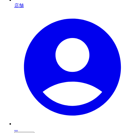
店舗
...