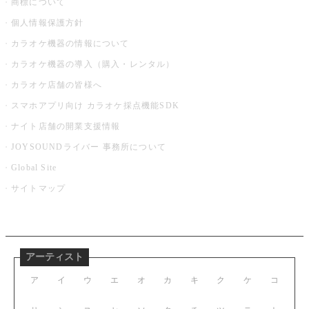
商標について
個人情報保護方針
カラオケ機器の情報について
カラオケ機器の導入（購入・レンタル）
カラオケ店舗の皆様へ
スマホアプリ向け カラオケ採点機能SDK
ナイト店舗の開業支援情報
JOYSOUNDライバー 事務所について
Global Site
サイトマップ
アーティスト
ア
イ
ウ
エ
オ
カ
キ
ク
ケ
コ