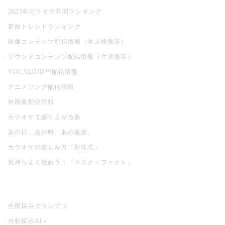
2025年カラオケ年間ランキング
新曲トレンドランキング
映像コンテンツ配信情報（本人映像等）
サウンドコンテンツ配信情報（生演奏等）
VOCALOID™配信情報
アニメソング配信情報
外国曲配信情報
カラオケで盛り上がる曲
あの日、あの時、あの音楽。
カラオケの楽しみ方『新様式』
気持ちよく歌おう！『マスクエフェクト』
お店でもっと楽しむ
全国採点グランプリ
分析採点AI＋