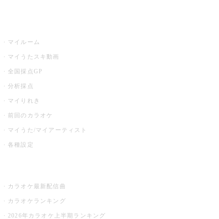
うたスキ
マイルーム
マイうたスキ動画
全国採点GP
分析採点
マイりれき
前回のカラオケ
マイうた/マイアーティスト
各種設定
お店でカラオケ
カラオケ最新配信曲
カラオケランキング
2026年カラオケ上半期ランキング