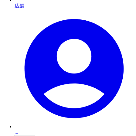
店舗
...