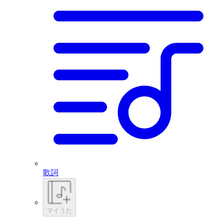
歌詞
マイうた