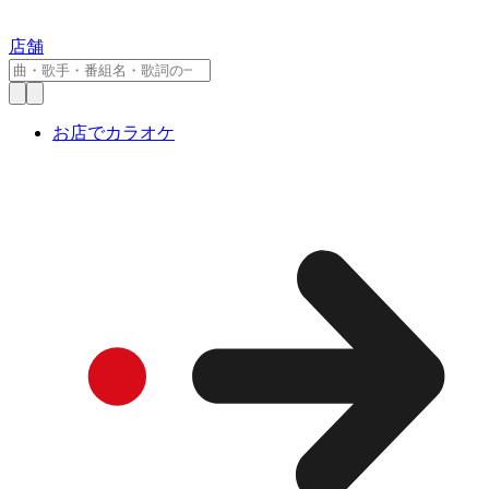
店舗
お店でカラオケ