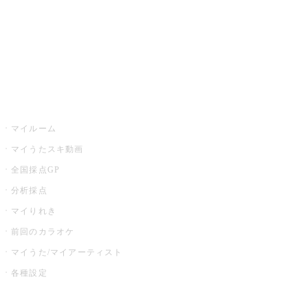
全国カラオケ大会
イベント・キャンペーン
うたスキ
マイルーム
マイうたスキ動画
全国採点GP
分析採点
マイりれき
前回のカラオケ
マイうた/マイアーティスト
各種設定