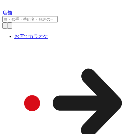
店舗
お店でカラオケ