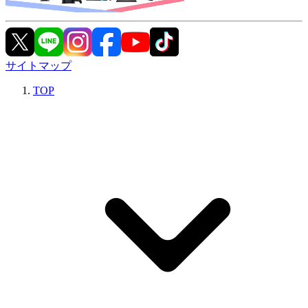
サイトマップ
TOP