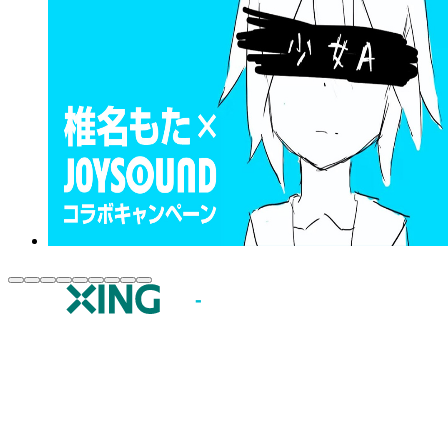
JOYSOUND.comトップ
カラオケ楽曲・歌詞検索
カラオケ店舗検索