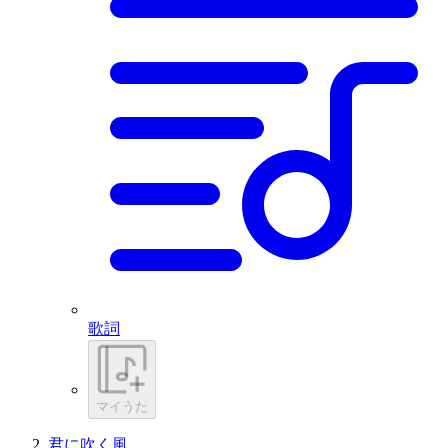
歌詞
マイうた
君に吹く風