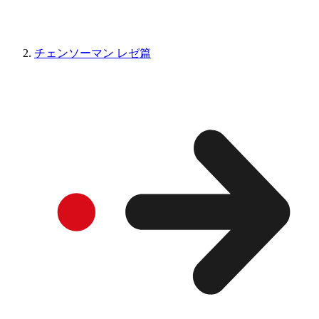
チェンソーマン レゼ篇