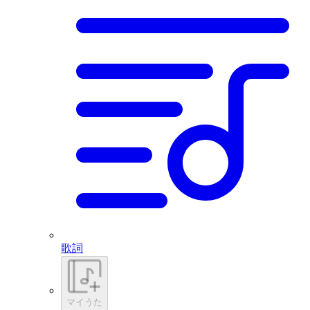
歌詞
マイうた