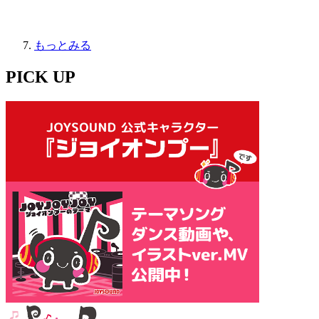
もっとみる
PICK UP