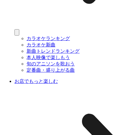
カラオケランキング
カラオケ新曲
新曲トレンドランキング
本人映像で楽しもう
旬のアニソンを歌おう
定番曲・盛り上がる曲
お店でもっと楽しむ