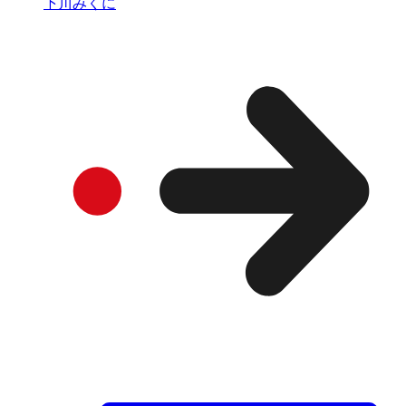
下川みくに