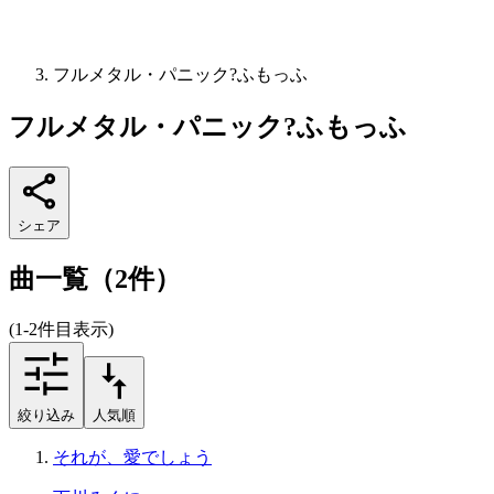
フルメタル・パニック?ふもっふ
フルメタル・パニック?ふもっふ
シェア
曲一覧（2件）
(1-2件目表示)
絞り込み
人気順
それが、愛でしょう