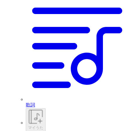
歌詞
マイうた