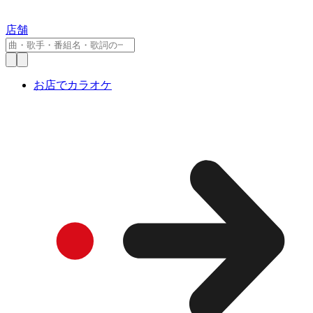
店舗
お店でカラオケ