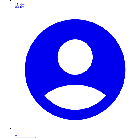
店舗
...