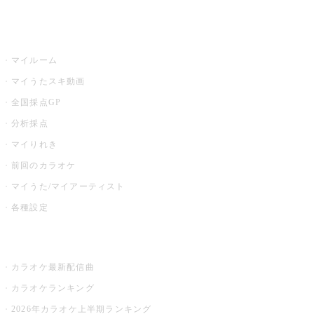
うたスキ
マイルーム
マイうたスキ動画
全国採点GP
分析採点
マイりれき
前回のカラオケ
マイうた/マイアーティスト
各種設定
お店でカラオケ
カラオケ最新配信曲
カラオケランキング
2026年カラオケ上半期ランキング