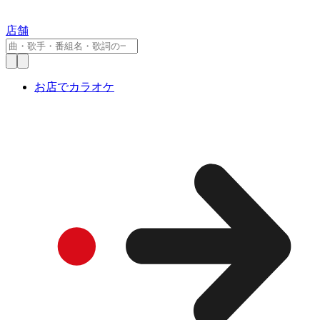
店舗
お店でカラオケ