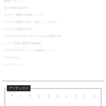
商標について
個人情報保護方針
カラオケ機器の情報について
カラオケ機器の導入（購入・レンタル）
カラオケ店舗の皆様へ
スマホアプリ向け カラオケ採点機能SDK
ナイト店舗の開業支援情報
JOYSOUNDライバー 事務所について
Global Site
サイトマップ
アーティスト
ア
イ
ウ
エ
オ
カ
キ
ク
ケ
コ