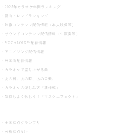
2025年カラオケ年間ランキング
新曲トレンドランキング
映像コンテンツ配信情報（本人映像等）
サウンドコンテンツ配信情報（生演奏等）
VOCALOID™配信情報
アニメソング配信情報
外国曲配信情報
カラオケで盛り上がる曲
あの日、あの時、あの音楽。
カラオケの楽しみ方『新様式』
気持ちよく歌おう！『マスクエフェクト』
お店でもっと楽しむ
全国採点グランプリ
分析採点AI＋