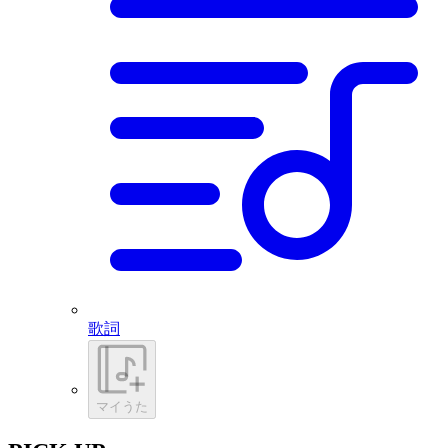
歌詞
マイうた