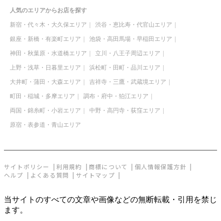
人気のエリアからお店を探す
新宿・代々木・大久保エリア
渋谷・恵比寿・代官山エリア
銀座・新橋・有楽町エリア
池袋・高田馬場・早稲田エリア
神田・秋葉原・水道橋エリア
立川・八王子周辺エリア
上野・浅草・日暮里エリア
浜松町・田町・品川エリア
大井町・蒲田・大森エリア
吉祥寺・三鷹・武蔵境エリア
町田・稲城・多摩エリア
調布・府中・狛江エリア
両国・錦糸町・小岩エリア
中野・高円寺・荻窪エリア
原宿・表参道・青山エリア
サイトポリシー
利用規約
商標について
個人情報保護方針
ヘルプ
よくある質問
サイトマップ
当サイトのすべての文章や画像などの無断転載・引用を禁じ
ます。