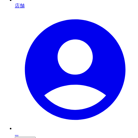
店舗
...