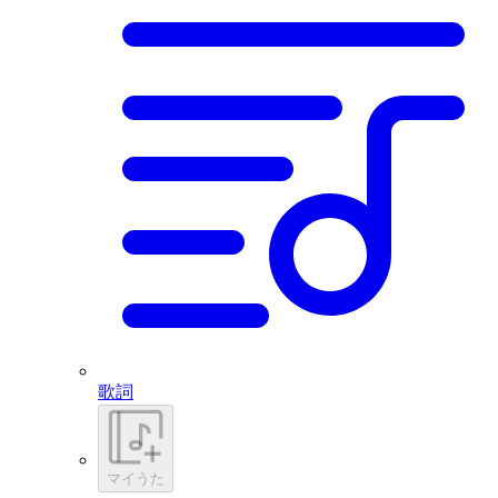
歌詞
マイうた