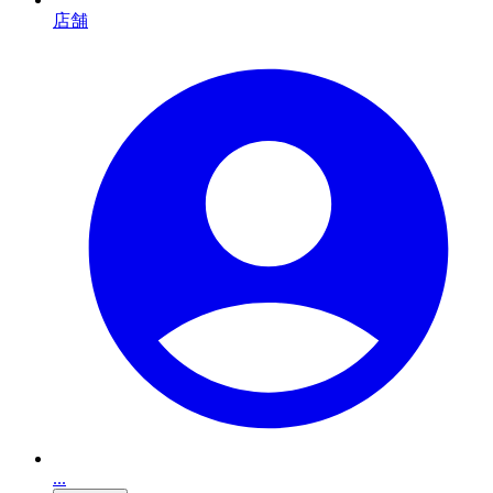
店舗
...