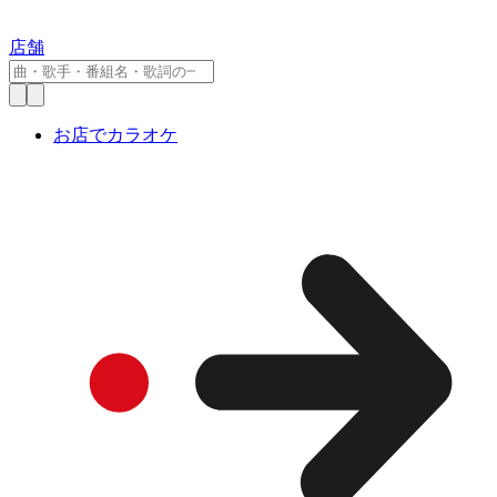
店舗
お店でカラオケ