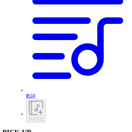
歌詞
マイうた