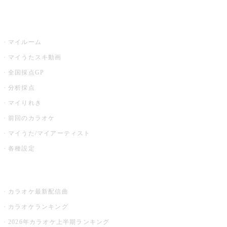
うたスキ
マイルーム
マイうたスキ動画
全国採点GP
分析採点
マイりれき
前回のカラオケ
マイうた/マイアーティスト
各種設定
お店でカラオケ
カラオケ最新配信曲
カラオケランキング
2026年カラオケ上半期ランキング