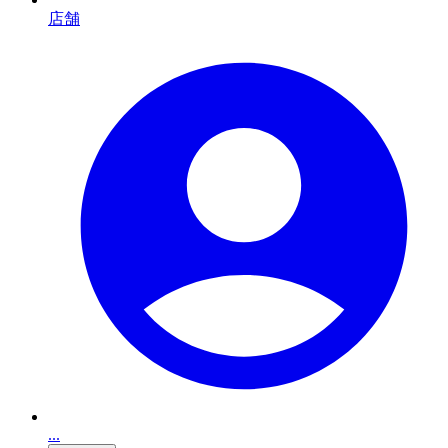
店舗
...