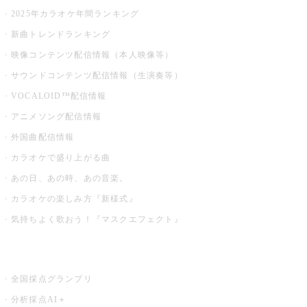
2025年カラオケ年間ランキング
新曲トレンドランキング
映像コンテンツ配信情報（本人映像等）
サウンドコンテンツ配信情報（生演奏等）
VOCALOID™配信情報
アニメソング配信情報
外国曲配信情報
カラオケで盛り上がる曲
あの日、あの時、あの音楽。
カラオケの楽しみ方『新様式』
気持ちよく歌おう！『マスクエフェクト』
お店でもっと楽しむ
全国採点グランプリ
分析採点AI＋