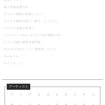
商標について
個人情報保護方針
カラオケ機器の情報について
カラオケ機器の導入（購入・レンタル）
カラオケ店舗の皆様へ
スマホアプリ向け カラオケ採点機能SDK
ナイト店舗の開業支援情報
JOYSOUNDライバー 事務所について
Global Site
サイトマップ
アーティスト
ア
イ
ウ
エ
オ
カ
キ
ク
ケ
コ
サ
シ
ス
セ
ソ
タ
チ
ツ
テ
ト