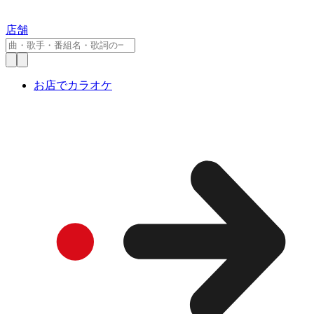
店舗
お店でカラオケ