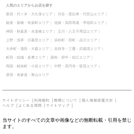
人気のエリアからお店を探す
新宿・代々木・大久保エリア
渋谷・恵比寿・代官山エリア
銀座・新橋・有楽町エリア
池袋・高田馬場・早稲田エリア
神田・秋葉原・水道橋エリア
立川・八王子周辺エリア
上野・浅草・日暮里エリア
浜松町・田町・品川エリア
大井町・蒲田・大森エリア
吉祥寺・三鷹・武蔵境エリア
町田・稲城・多摩エリア
調布・府中・狛江エリア
両国・錦糸町・小岩エリア
中野・高円寺・荻窪エリア
原宿・表参道・青山エリア
サイトポリシー
利用規約
商標について
個人情報保護方針
ヘルプ
よくある質問
サイトマップ
当サイトのすべての文章や画像などの無断転載・引用を禁じ
ます。