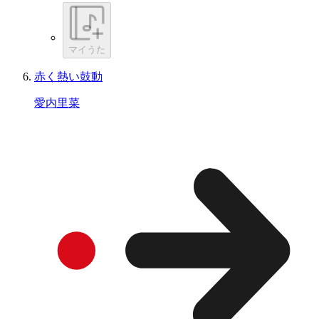
マイうた
赤く熱い鼓動
愛内里菜