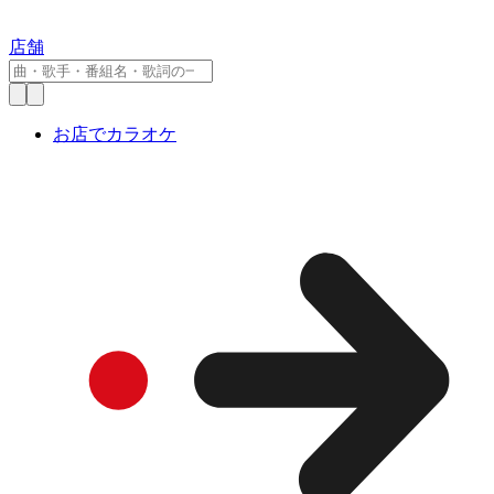
店舗
お店でカラオケ