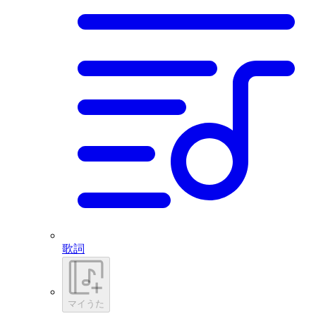
歌詞
マイうた