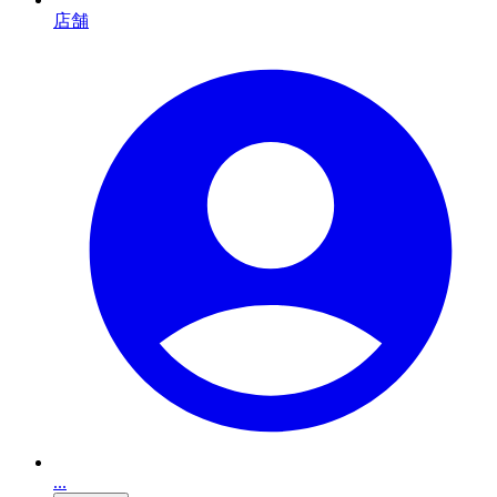
店舗
...