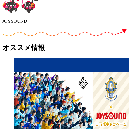
JOYSOUND
オススメ情報