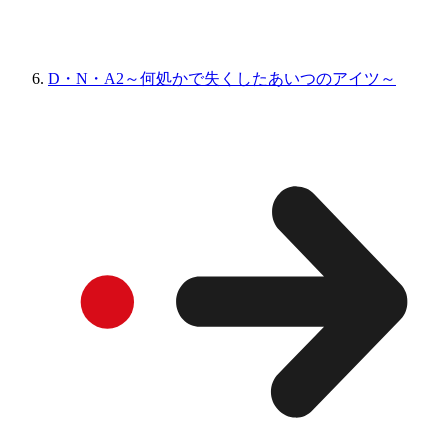
D・N・A2～何処かで失くしたあいつのアイツ～