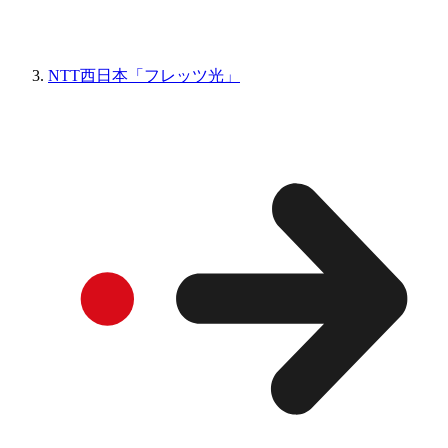
NTT西日本「フレッツ光」