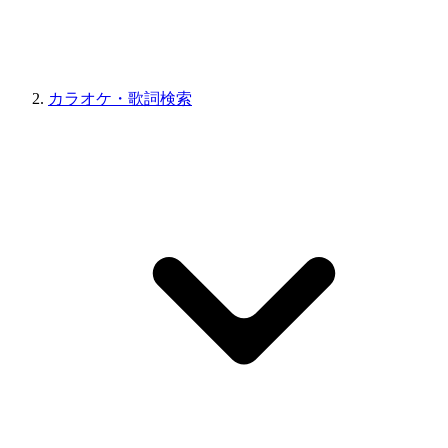
カラオケ・歌詞検索