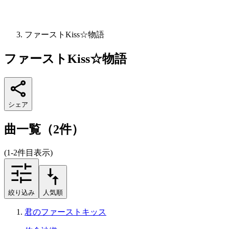
ファーストKiss☆物語
ファーストKiss☆物語
シェア
曲一覧（2件）
(1-2件目表示)
絞り込み
人気順
君のファーストキッス