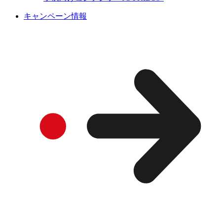
キャンペーン情報