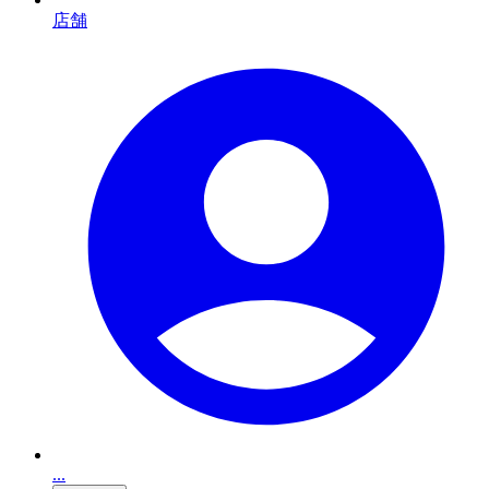
店舗
...