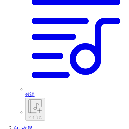
歌詞
マイうた
白い彷徨