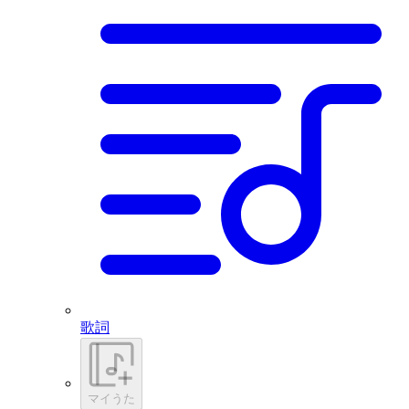
歌詞
マイうた