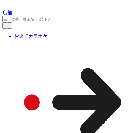
店舗
お店でカラオケ