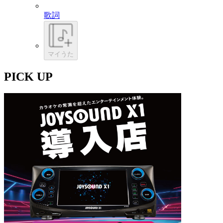
歌詞
マイうた
PICK UP