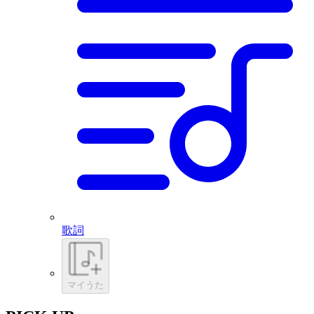
歌詞
マイうた