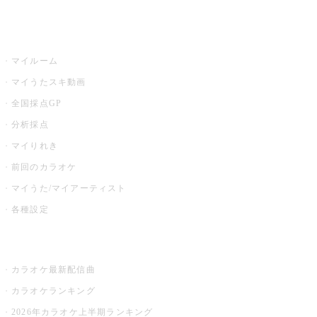
うたスキ
マイルーム
マイうたスキ動画
全国採点GP
分析採点
マイりれき
前回のカラオケ
マイうた/マイアーティスト
各種設定
お店でカラオケ
カラオケ最新配信曲
カラオケランキング
2026年カラオケ上半期ランキング