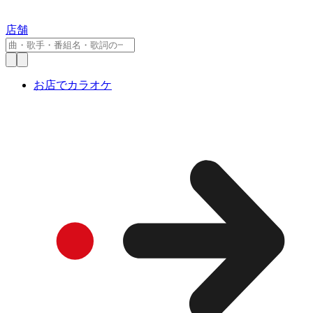
店舗
お店でカラオケ