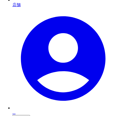
店舗
...