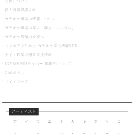
商標について
個人情報保護方針
カラオケ機器の情報について
カラオケ機器の導入（購入・レンタル）
カラオケ店舗の皆様へ
スマホアプリ向け カラオケ採点機能SDK
ナイト店舗の開業支援情報
JOYSOUNDライバー 事務所について
Global Site
サイトマップ
アーティスト
ア
イ
ウ
エ
オ
カ
キ
ク
ケ
コ