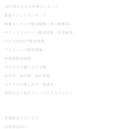
2025年カラオケ年間ランキング
新曲トレンドランキング
映像コンテンツ配信情報（本人映像等）
サウンドコンテンツ配信情報（生演奏等）
VOCALOID™配信情報
アニメソング配信情報
外国曲配信情報
カラオケで盛り上がる曲
あの日、あの時、あの音楽。
カラオケの楽しみ方『新様式』
気持ちよく歌おう！『マスクエフェクト』
お店でもっと楽しむ
全国採点グランプリ
分析採点AI＋