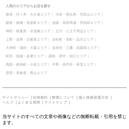
人気のエリアからお店を探す
新宿・代々木・大久保エリア
渋谷・恵比寿・代官山エリア
銀座・新橋・有楽町エリア
池袋・高田馬場・早稲田エリア
神田・秋葉原・水道橋エリア
立川・八王子周辺エリア
上野・浅草・日暮里エリア
浜松町・田町・品川エリア
大井町・蒲田・大森エリア
吉祥寺・三鷹・武蔵境エリア
町田・稲城・多摩エリア
調布・府中・狛江エリア
両国・錦糸町・小岩エリア
中野・高円寺・荻窪エリア
原宿・表参道・青山エリア
サイトポリシー
利用規約
商標について
個人情報保護方針
ヘルプ
よくある質問
サイトマップ
当サイトのすべての文章や画像などの無断転載・引用を禁じ
ます。