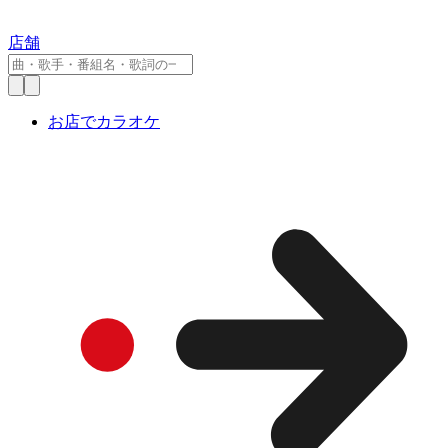
店舗
お店でカラオケ