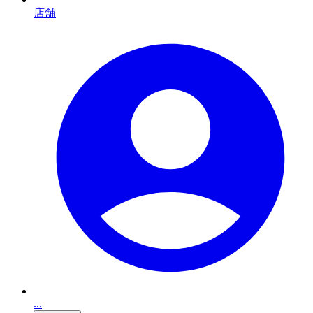
店舗
...