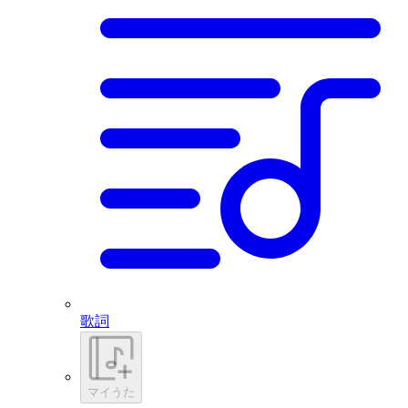
歌詞
マイうた