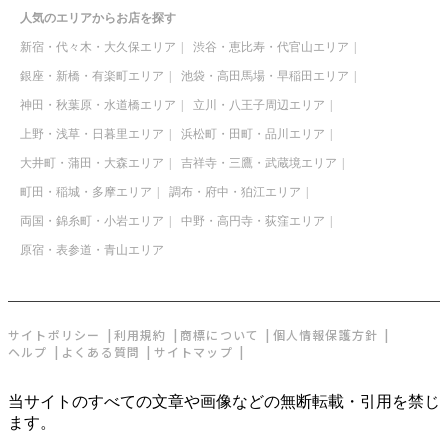
人気のエリアからお店を探す
新宿・代々木・大久保エリア
渋谷・恵比寿・代官山エリア
銀座・新橋・有楽町エリア
池袋・高田馬場・早稲田エリア
神田・秋葉原・水道橋エリア
立川・八王子周辺エリア
上野・浅草・日暮里エリア
浜松町・田町・品川エリア
大井町・蒲田・大森エリア
吉祥寺・三鷹・武蔵境エリア
町田・稲城・多摩エリア
調布・府中・狛江エリア
両国・錦糸町・小岩エリア
中野・高円寺・荻窪エリア
原宿・表参道・青山エリア
サイトポリシー
利用規約
商標について
個人情報保護方針
ヘルプ
よくある質問
サイトマップ
当サイトのすべての文章や画像などの無断転載・引用を禁じ
ます。