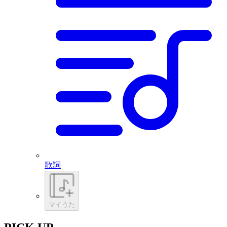
歌詞
マイうた