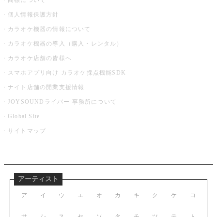
商標について
個人情報保護方針
カラオケ機器の情報について
カラオケ機器の導入（購入・レンタル）
カラオケ店舗の皆様へ
スマホアプリ向け カラオケ採点機能SDK
ナイト店舗の開業支援情報
JOYSOUNDライバー 事務所について
Global Site
サイトマップ
アーティスト
ア
イ
ウ
エ
オ
カ
キ
ク
ケ
コ
サ
シ
ス
セ
ソ
タ
チ
ツ
テ
ト