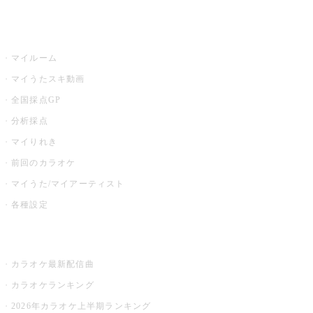
うたスキ
マイルーム
マイうたスキ動画
全国採点GP
分析採点
マイりれき
前回のカラオケ
マイうた/マイアーティスト
各種設定
お店でカラオケ
カラオケ最新配信曲
カラオケランキング
2026年カラオケ上半期ランキング