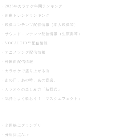
2025年カラオケ年間ランキング
新曲トレンドランキング
映像コンテンツ配信情報（本人映像等）
サウンドコンテンツ配信情報（生演奏等）
VOCALOID™配信情報
アニメソング配信情報
外国曲配信情報
カラオケで盛り上がる曲
あの日、あの時、あの音楽。
カラオケの楽しみ方『新様式』
気持ちよく歌おう！『マスクエフェクト』
お店でもっと楽しむ
全国採点グランプリ
分析採点AI＋