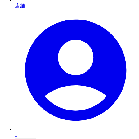
店舗
...