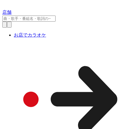
店舗
お店でカラオケ