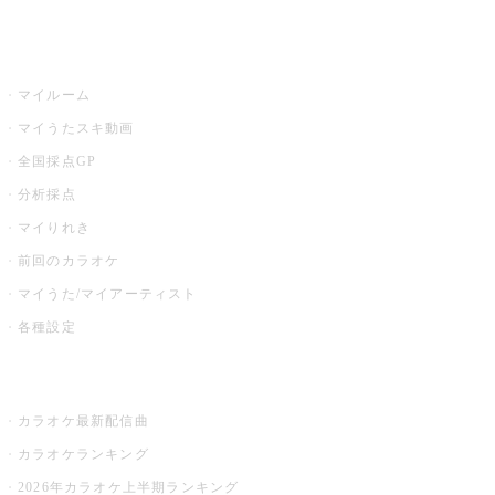
うたスキ
マイルーム
マイうたスキ動画
全国採点GP
分析採点
マイりれき
前回のカラオケ
マイうた/マイアーティスト
各種設定
お店でカラオケ
カラオケ最新配信曲
カラオケランキング
2026年カラオケ上半期ランキング