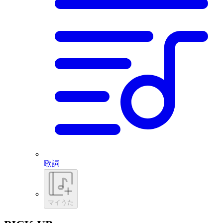
歌詞
マイうた