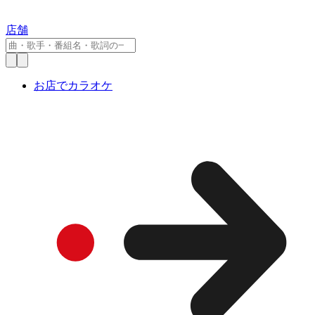
店舗
お店でカラオケ