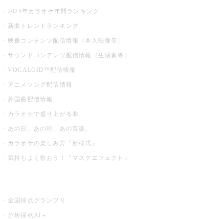
2025年カラオケ年間ランキング
新曲トレンドランキング
映像コンテンツ配信情報（本人映像等）
サウンドコンテンツ配信情報（生演奏等）
VOCALOID™配信情報
アニメソング配信情報
外国曲配信情報
カラオケで盛り上がる曲
あの日、あの時、あの音楽。
カラオケの楽しみ方『新様式』
気持ちよく歌おう！『マスクエフェクト』
お店でもっと楽しむ
全国採点グランプリ
分析採点AI＋