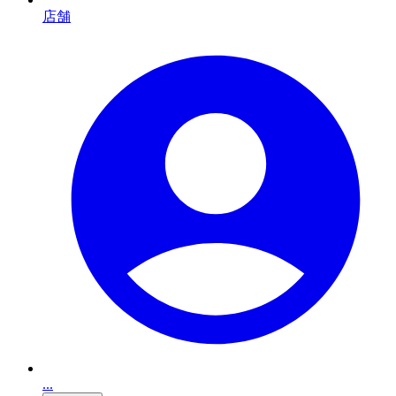
店舗
...