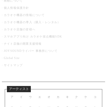
商標について
個人情報保護方針
カラオケ機器の情報について
カラオケ機器の導入（購入・レンタル）
カラオケ店舗の皆様へ
スマホアプリ向け カラオケ採点機能SDK
ナイト店舗の開業支援情報
JOYSOUNDライバー 事務所について
Global Site
サイトマップ
アーティスト
ア
イ
ウ
エ
オ
カ
キ
ク
ケ
コ