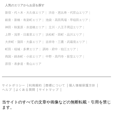
人気のエリアからお店を探す
新宿・代々木・大久保エリア
渋谷・恵比寿・代官山エリア
銀座・新橋・有楽町エリア
池袋・高田馬場・早稲田エリア
神田・秋葉原・水道橋エリア
立川・八王子周辺エリア
上野・浅草・日暮里エリア
浜松町・田町・品川エリア
大井町・蒲田・大森エリア
吉祥寺・三鷹・武蔵境エリア
町田・稲城・多摩エリア
調布・府中・狛江エリア
両国・錦糸町・小岩エリア
中野・高円寺・荻窪エリア
原宿・表参道・青山エリア
サイトポリシー
利用規約
商標について
個人情報保護方針
ヘルプ
よくある質問
サイトマップ
当サイトのすべての文章や画像などの無断転載・引用を禁じ
ます。