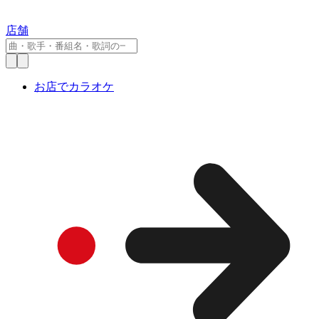
店舗
お店でカラオケ