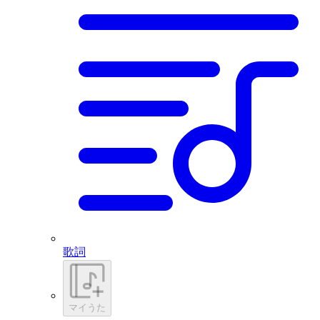
歌詞
マイうた