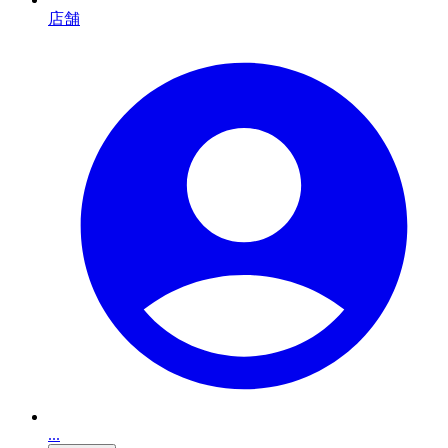
店舗
...