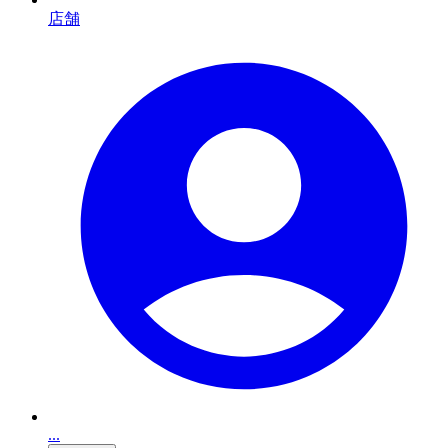
店舗
...