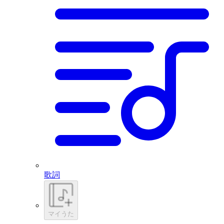
歌詞
マイうた