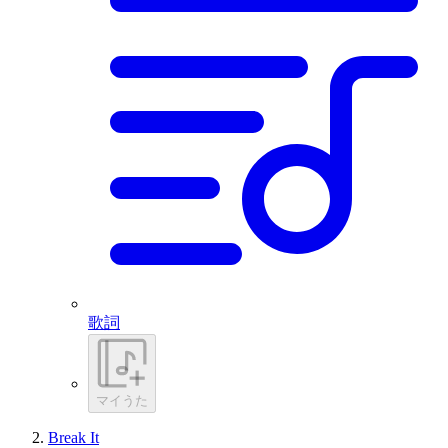
歌詞
マイうた
Break It