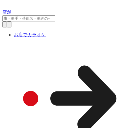
店舗
お店でカラオケ