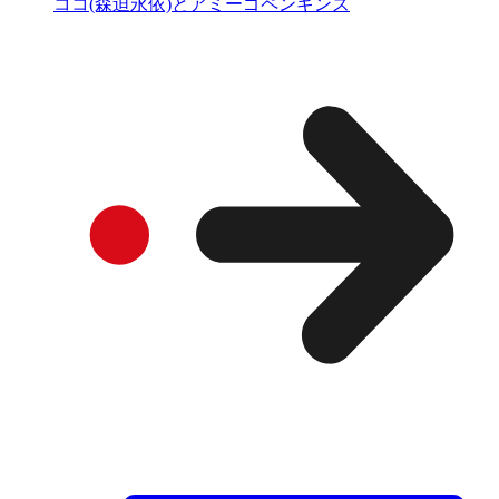
ココ(森迫永依)とアミーゴペンギンズ