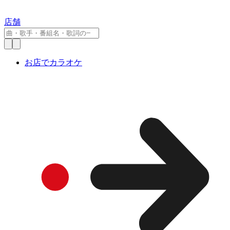
店舗
お店でカラオケ