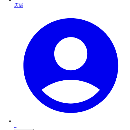
店舗
...