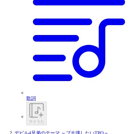
歌詞
マイうた
デビル4兄弟のテーマ ～ブチ壊したいTPO～