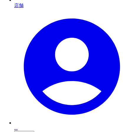
店舗
...