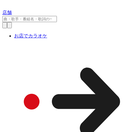
店舗
お店でカラオケ