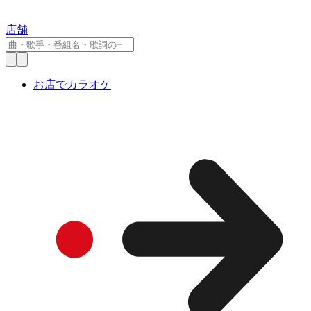
店舗
お店でカラオケ