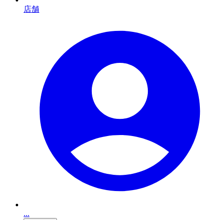
店舗
...