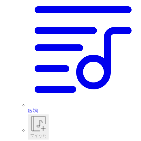
歌詞
マイうた