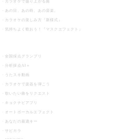
カラオケで盛り上がる曲
あの日、あの時、あの音楽。
カラオケの楽しみ方『新様式』
気持ちよく歌おう！『マスクエフェクト』
お店でもっと楽しむ
全国採点グランプリ
分析採点AI＋
うたスキ動画
カラオケで楽器を弾こう
歌いたい曲をリクエスト
キョクナビアプリ
オートボーカルエフェクト
あなたの最適キー
サビカラ