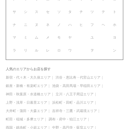
サ
シ
ス
セ
ソ
タ
チ
ツ
テ
ト
ナ
ニ
ヌ
ネ
ノ
ハ
ヒ
フ
ヘ
ホ
マ
ミ
ム
メ
モ
ヤ
ユ
ヨ
ラ
リ
ル
レ
ロ
ワ
ヲ
ン
人気のエリアからお店を探す
新宿・代々木・大久保エリア
渋谷・恵比寿・代官山エリア
銀座・新橋・有楽町エリア
池袋・高田馬場・早稲田エリア
神田・秋葉原・水道橋エリア
立川・八王子周辺エリア
上野・浅草・日暮里エリア
浜松町・田町・品川エリア
大井町・蒲田・大森エリア
吉祥寺・三鷹・武蔵境エリア
町田・稲城・多摩エリア
調布・府中・狛江エリア
両国・錦糸町・小岩エリア
中野・高円寺・荻窪エリア