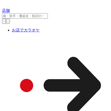
店舗
お店でカラオケ