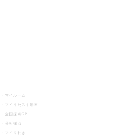
カラオケ楽曲・歌詞検索
カラオケ店舗検索
全国カラオケ大会
イベント・キャンペーン
うたスキ
マイルーム
マイうたスキ動画
全国採点GP
分析採点
マイりれき