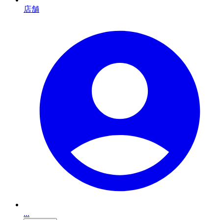
店舗
...