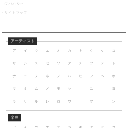
Global Site
サイトマップ
アーティスト
ア
イ
ウ
エ
オ
カ
キ
ク
ケ
コ
サ
シ
ス
セ
ソ
タ
チ
ツ
テ
ト
ナ
ニ
ヌ
ネ
ノ
ハ
ヒ
フ
ヘ
ホ
マ
ミ
ム
メ
モ
ヤ
ユ
ヨ
ラ
リ
ル
レ
ロ
ワ
ヲ
ン
楽曲
ア
イ
ウ
エ
オ
カ
キ
ク
ケ
コ