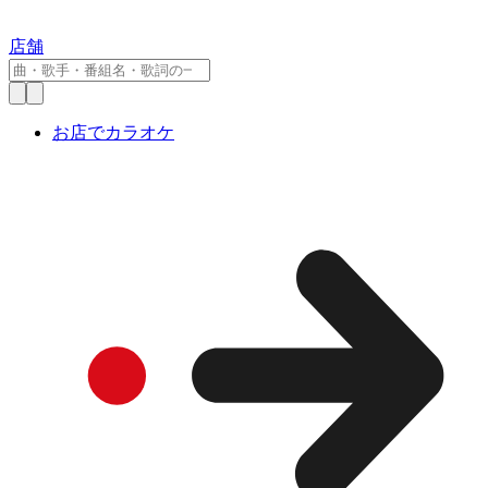
店舗
お店でカラオケ