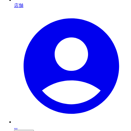
店舗
...