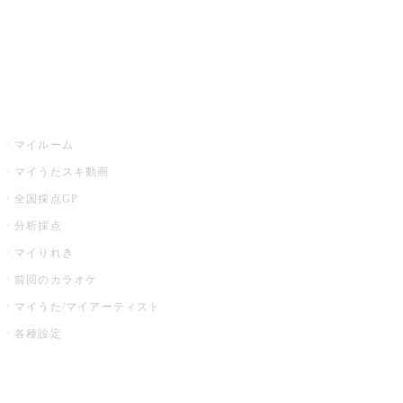
全国カラオケ大会
イベント・キャンペーン
うたスキ
マイルーム
マイうたスキ動画
全国採点GP
分析採点
マイりれき
前回のカラオケ
マイうた/マイアーティスト
各種設定
お店でカラオケ