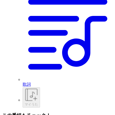
歌詞
マイうた