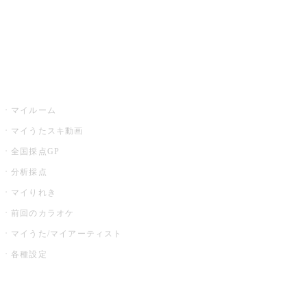
全国カラオケ大会
イベント・キャンペーン
うたスキ
マイルーム
マイうたスキ動画
全国採点GP
分析採点
マイりれき
前回のカラオケ
マイうた/マイアーティスト
各種設定
お店でカラオケ