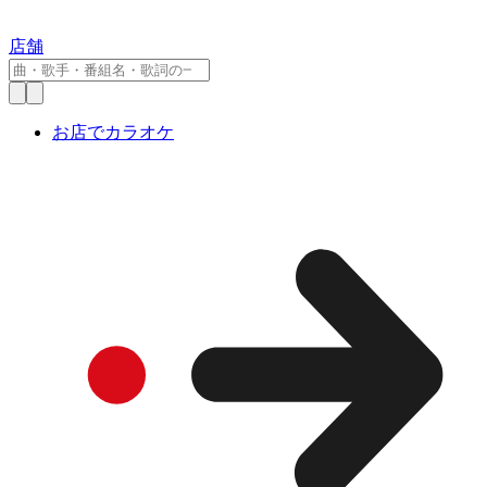
店舗
お店でカラオケ