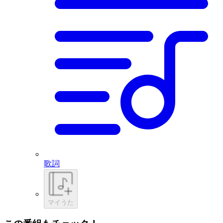
歌詞
マイうた