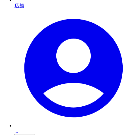
店舗
...