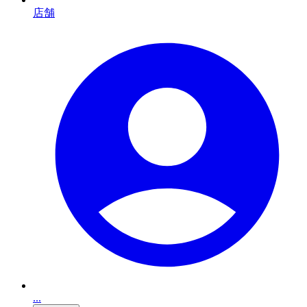
店舗
...