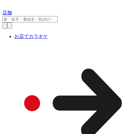
店舗
お店でカラオケ