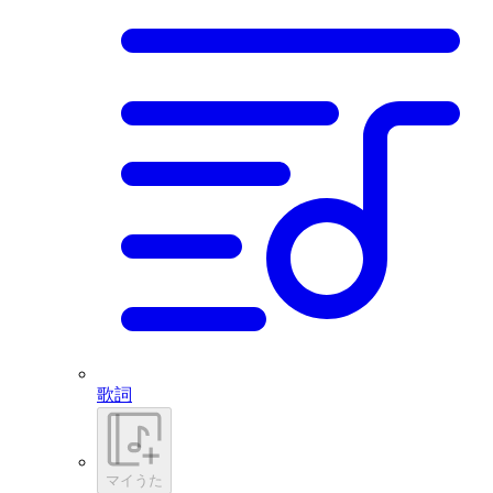
歌詞
マイうた