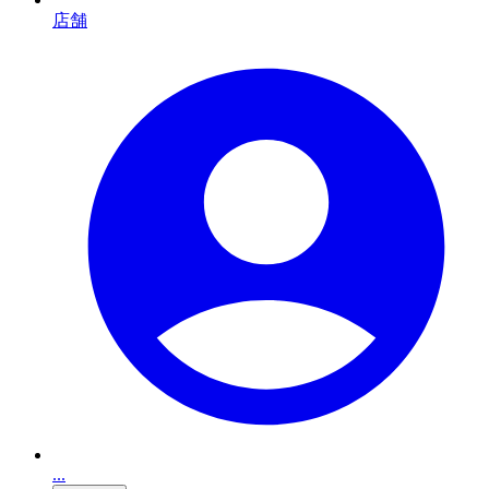
店舗
...