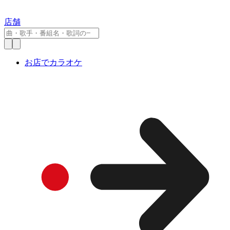
店舗
お店でカラオケ