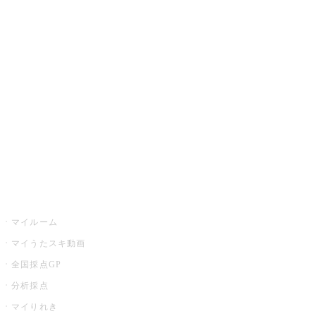
JOYSOUND.comトップ
カラオケ楽曲・歌詞検索
カラオケ店舗検索
全国カラオケ大会
イベント・キャンペーン
うたスキ
マイルーム
マイうたスキ動画
全国採点GP
分析採点
マイりれき