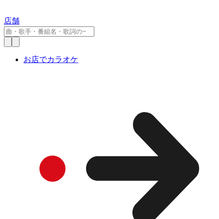
店舗
お店でカラオケ