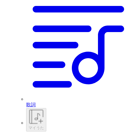
歌詞
マイうた