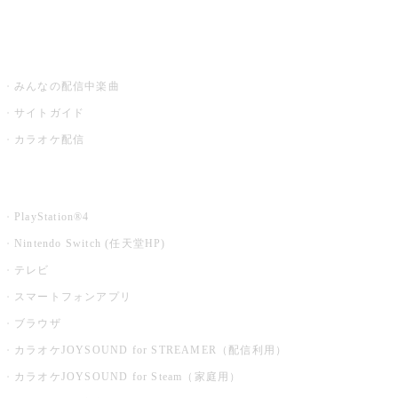
みるハコ
うたスキ ミュージックポスト
みんなの配信中楽曲
サイトガイド
カラオケ配信
家庭用カラオケ
PlayStation®4
Nintendo Switch (任天堂HP)
テレビ
スマートフォンアプリ
ブラウザ
カラオケJOYSOUND for STREAMER（配信利用）
カラオケJOYSOUND for Steam（家庭用）