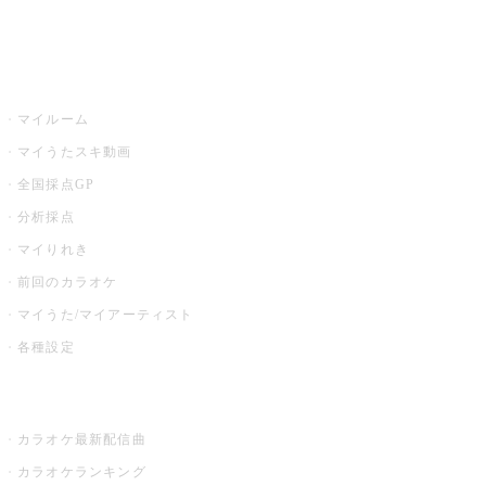
イベント・キャンペーン
うたスキ
マイルーム
マイうたスキ動画
全国採点GP
分析採点
マイりれき
前回のカラオケ
マイうた/マイアーティスト
各種設定
お店でカラオケ
カラオケ最新配信曲
カラオケランキング