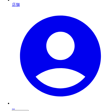
店舗
...