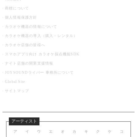
商標について
個人情報保護方針
カラオケ機器の情報について
カラオケ機器の導入（購入・レンタル）
カラオケ店舗の皆様へ
スマホアプリ向け カラオケ採点機能SDK
ナイト店舗の開業支援情報
JOYSOUNDライバー 事務所について
Global Site
サイトマップ
アーティスト
ア
イ
ウ
エ
オ
カ
キ
ク
ケ
コ