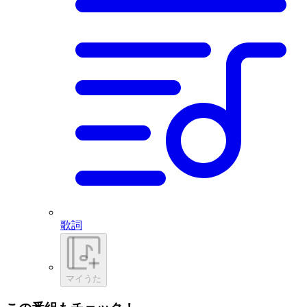
歌詞
マイうた