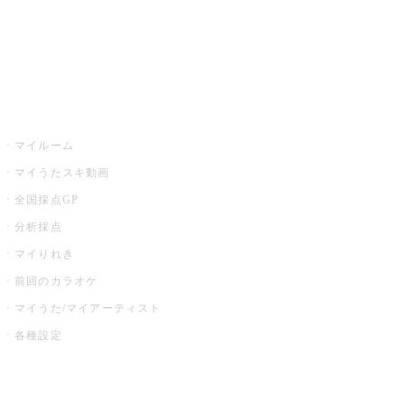
全国カラオケ大会
イベント・キャンペーン
うたスキ
マイルーム
マイうたスキ動画
全国採点GP
分析採点
マイりれき
前回のカラオケ
マイうた/マイアーティスト
各種設定
お店でカラオケ