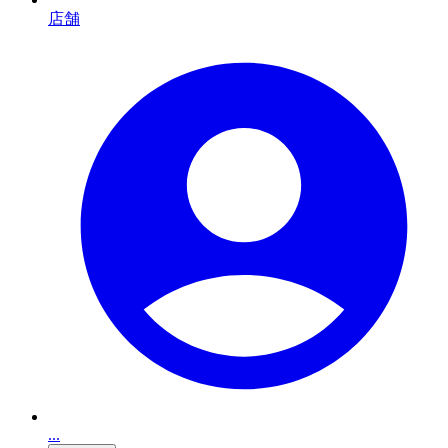
店舗
...