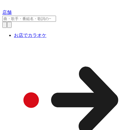
店舗
お店でカラオケ