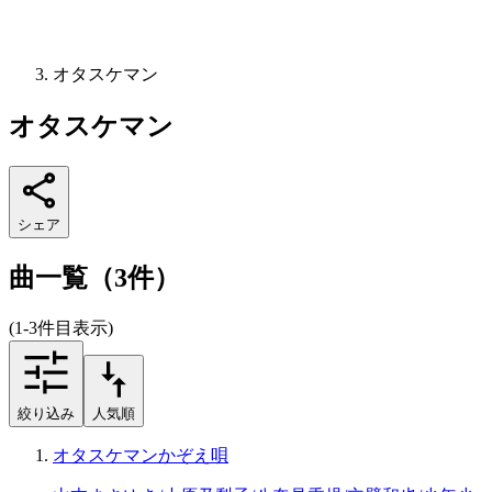
オタスケマン
オタスケマン
シェア
曲一覧（3件）
(1-3件目表示)
絞り込み
人気順
オタスケマンかぞえ唄