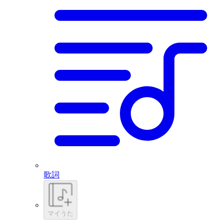
歌詞
マイうた