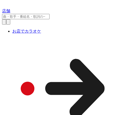
店舗
お店でカラオケ