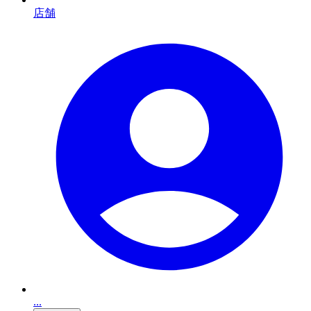
店舗
...