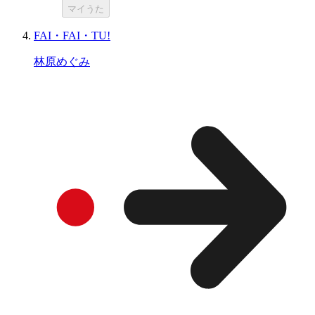
マイうた
FAI・FAI・TU!
林原めぐみ