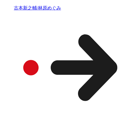
古本新之輔/林原めぐみ