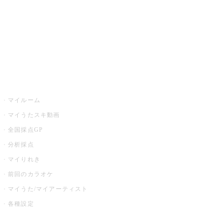
カラオケ店舗検索
全国カラオケ大会
イベント・キャンペーン
うたスキ
マイルーム
マイうたスキ動画
全国採点GP
分析採点
マイりれき
前回のカラオケ
マイうた/マイアーティスト
各種設定