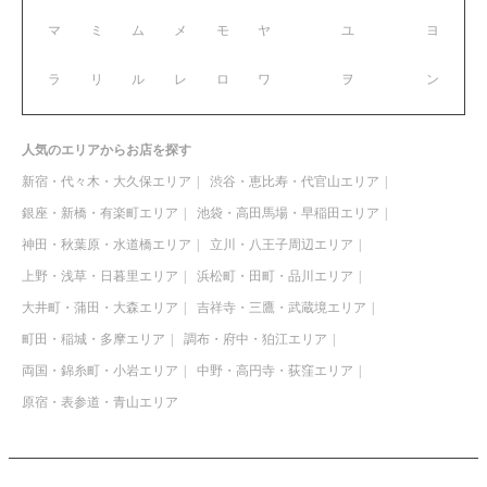
マ
ミ
ム
メ
モ
ヤ
ユ
ヨ
ラ
リ
ル
レ
ロ
ワ
ヲ
ン
人気のエリアからお店を探す
新宿・代々木・大久保エリア
渋谷・恵比寿・代官山エリア
銀座・新橋・有楽町エリア
池袋・高田馬場・早稲田エリア
神田・秋葉原・水道橋エリア
立川・八王子周辺エリア
上野・浅草・日暮里エリア
浜松町・田町・品川エリア
大井町・蒲田・大森エリア
吉祥寺・三鷹・武蔵境エリア
町田・稲城・多摩エリア
調布・府中・狛江エリア
両国・錦糸町・小岩エリア
中野・高円寺・荻窪エリア
原宿・表参道・青山エリア