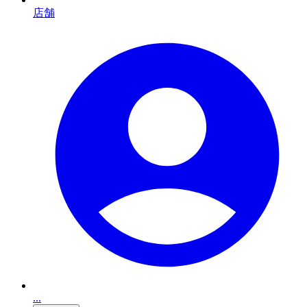
店舗
...