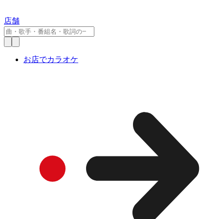
店舗
お店でカラオケ