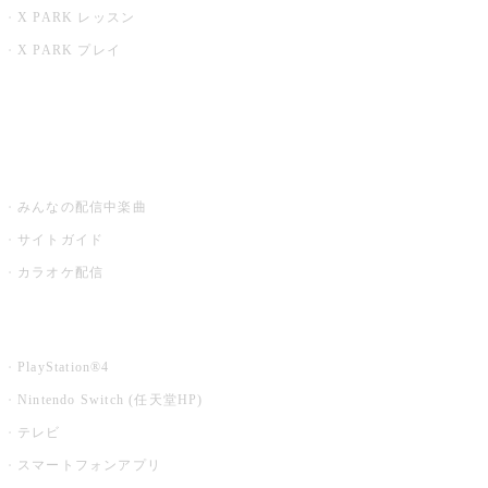
X PARK レッスン
X PARK プレイ
みるハコ
うたスキ ミュージックポスト
みんなの配信中楽曲
サイトガイド
カラオケ配信
家庭用カラオケ
PlayStation®4
Nintendo Switch (任天堂HP)
テレビ
スマートフォンアプリ