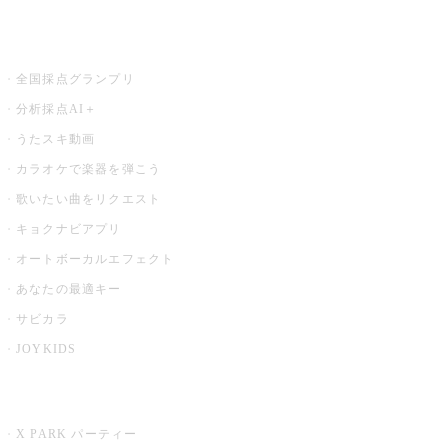
お店でもっと楽しむ
全国採点グランプリ
分析採点AI＋
うたスキ動画
カラオケで楽器を弾こう
歌いたい曲をリクエスト
キョクナビアプリ
オートボーカルエフェクト
あなたの最適キー
サビカラ
JOYKIDS
X PARK
X PARK パーティー