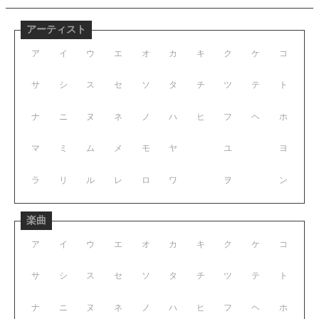
アーティスト
ア
イ
ウ
エ
オ
カ
キ
ク
ケ
コ
サ
シ
ス
セ
ソ
タ
チ
ツ
テ
ト
ナ
ニ
ヌ
ネ
ノ
ハ
ヒ
フ
ヘ
ホ
マ
ミ
ム
メ
モ
ヤ
ユ
ヨ
ラ
リ
ル
レ
ロ
ワ
ヲ
ン
楽曲
ア
イ
ウ
エ
オ
カ
キ
ク
ケ
コ
サ
シ
ス
セ
ソ
タ
チ
ツ
テ
ト
ナ
ニ
ヌ
ネ
ノ
ハ
ヒ
フ
ヘ
ホ