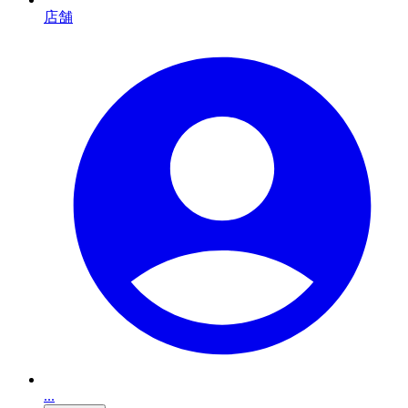
店舗
...