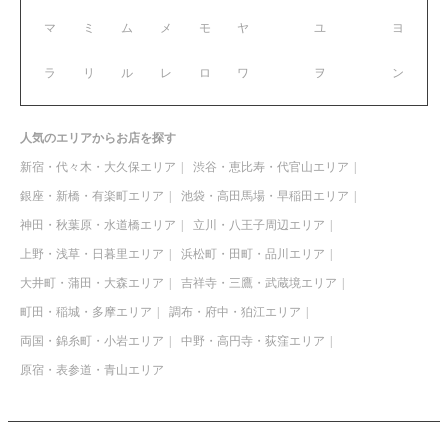
マ
ミ
ム
メ
モ
ヤ
ユ
ヨ
ラ
リ
ル
レ
ロ
ワ
ヲ
ン
人気のエリアからお店を探す
新宿・代々木・大久保エリア
渋谷・恵比寿・代官山エリア
銀座・新橋・有楽町エリア
池袋・高田馬場・早稲田エリア
神田・秋葉原・水道橋エリア
立川・八王子周辺エリア
上野・浅草・日暮里エリア
浜松町・田町・品川エリア
大井町・蒲田・大森エリア
吉祥寺・三鷹・武蔵境エリア
町田・稲城・多摩エリア
調布・府中・狛江エリア
両国・錦糸町・小岩エリア
中野・高円寺・荻窪エリア
原宿・表参道・青山エリア