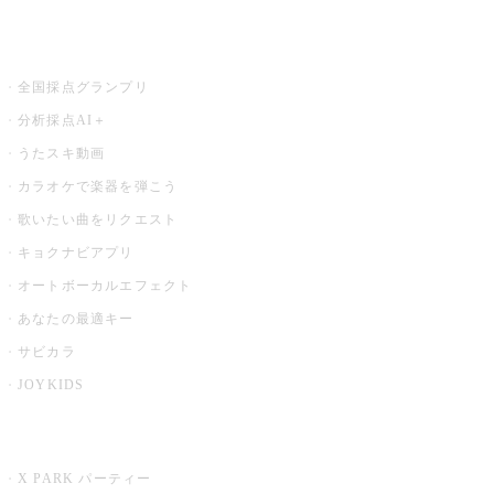
お店でもっと楽しむ
全国採点グランプリ
分析採点AI＋
うたスキ動画
カラオケで楽器を弾こう
歌いたい曲をリクエスト
キョクナビアプリ
オートボーカルエフェクト
あなたの最適キー
サビカラ
JOYKIDS
X PARK
X PARK パーティー