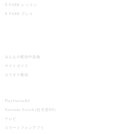
X PARK レッスン
X PARK プレイ
みるハコ
うたスキ ミュージックポスト
みんなの配信中楽曲
サイトガイド
カラオケ配信
家庭用カラオケ
PlayStation®4
Nintendo Switch (任天堂HP)
テレビ
スマートフォンアプリ