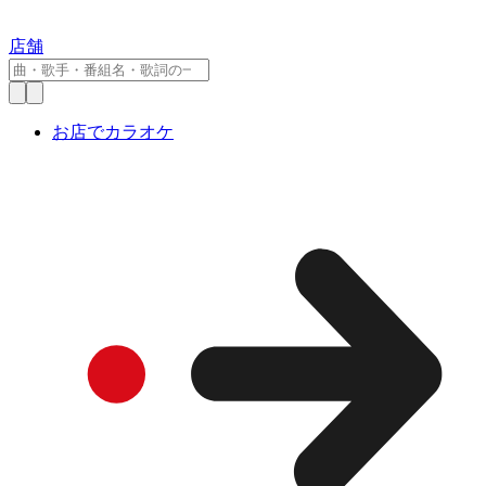
店舗
お店でカラオケ