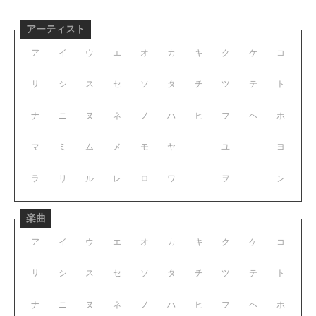
アーティスト
ア
イ
ウ
エ
オ
カ
キ
ク
ケ
コ
サ
シ
ス
セ
ソ
タ
チ
ツ
テ
ト
ナ
ニ
ヌ
ネ
ノ
ハ
ヒ
フ
ヘ
ホ
マ
ミ
ム
メ
モ
ヤ
ユ
ヨ
ラ
リ
ル
レ
ロ
ワ
ヲ
ン
楽曲
ア
イ
ウ
エ
オ
カ
キ
ク
ケ
コ
サ
シ
ス
セ
ソ
タ
チ
ツ
テ
ト
ナ
ニ
ヌ
ネ
ノ
ハ
ヒ
フ
ヘ
ホ