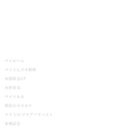
カラオケ店舗検索
全国カラオケ大会
イベント・キャンペーン
うたスキ
マイルーム
マイうたスキ動画
全国採点GP
分析採点
マイりれき
前回のカラオケ
マイうた/マイアーティスト
各種設定