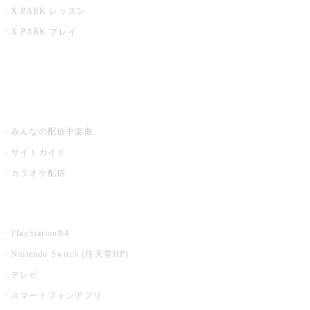
X PARK レッスン
X PARK プレイ
みるハコ
うたスキ ミュージックポスト
みんなの配信中楽曲
サイトガイド
カラオケ配信
家庭用カラオケ
PlayStation®4
Nintendo Switch (任天堂HP)
テレビ
スマートフォンアプリ