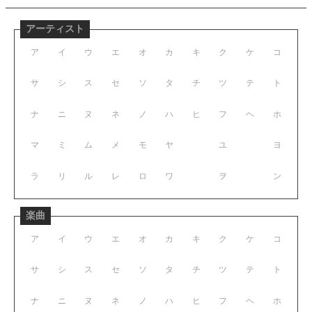
アーティスト
ア
イ
ウ
エ
オ
カ
キ
ク
ケ
コ
サ
シ
ス
セ
ソ
タ
チ
ツ
テ
ト
ナ
ニ
ヌ
ネ
ノ
ハ
ヒ
フ
ヘ
ホ
マ
ミ
ム
メ
モ
ヤ
ユ
ヨ
ラ
リ
ル
レ
ロ
ワ
ヲ
ン
楽曲
ア
イ
ウ
エ
オ
カ
キ
ク
ケ
コ
サ
シ
ス
セ
ソ
タ
チ
ツ
テ
ト
ナ
ニ
ヌ
ネ
ノ
ハ
ヒ
フ
ヘ
ホ