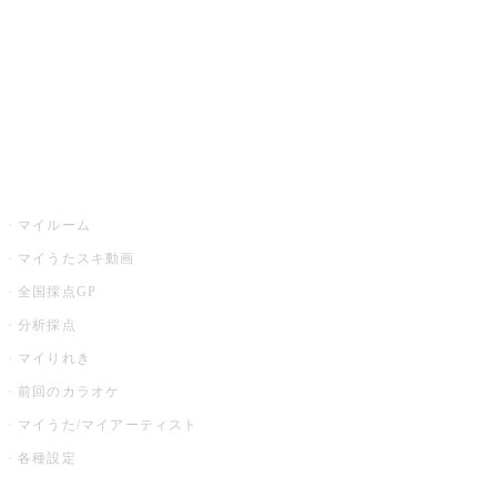
カラオケ店舗検索
全国カラオケ大会
イベント・キャンペーン
うたスキ
マイルーム
マイうたスキ動画
全国採点GP
分析採点
マイりれき
前回のカラオケ
マイうた/マイアーティスト
各種設定