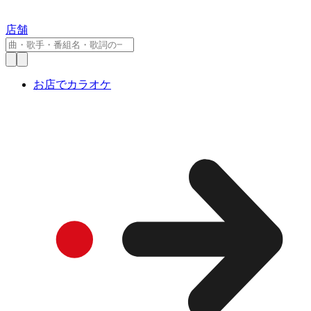
店舗
お店でカラオケ