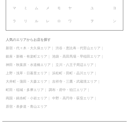
マ
ミ
ム
メ
モ
ヤ
ユ
ヨ
ラ
リ
ル
レ
ロ
ワ
ヲ
ン
人気のエリアからお店を探す
新宿・代々木・大久保エリア
渋谷・恵比寿・代官山エリア
銀座・新橋・有楽町エリア
池袋・高田馬場・早稲田エリア
神田・秋葉原・水道橋エリア
立川・八王子周辺エリア
上野・浅草・日暮里エリア
浜松町・田町・品川エリア
大井町・蒲田・大森エリア
吉祥寺・三鷹・武蔵境エリア
町田・稲城・多摩エリア
調布・府中・狛江エリア
両国・錦糸町・小岩エリア
中野・高円寺・荻窪エリア
原宿・表参道・青山エリア