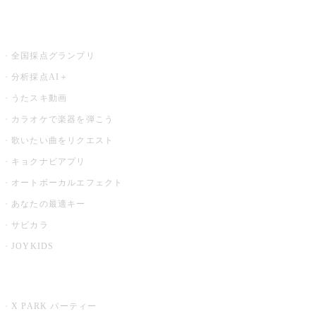
お店でもっと楽しむ
全国採点グランプリ
分析採点AI＋
うたスキ動画
カラオケで楽器を弾こう
歌いたい曲をリクエスト
キョクナビアプリ
オートボーカルエフェクト
あなたの最適キー
サビカラ
JOYKIDS
X PARK
X PARK パーティー