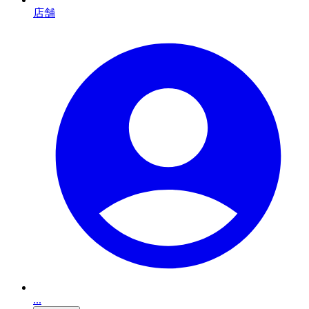
店舗
...