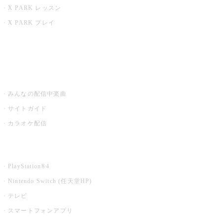
X PARK レッスン
X PARK プレイ
みるハコ
うたスキ ミュージックポスト
みんなの配信中楽曲
サイトガイド
カラオケ配信
家庭用カラオケ
PlayStation®4
Nintendo Switch (任天堂HP)
テレビ
スマートフォンアプリ