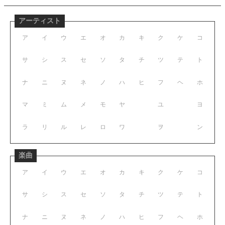
アーティスト
ア
イ
ウ
エ
オ
カ
キ
ク
ケ
コ
サ
シ
ス
セ
ソ
タ
チ
ツ
テ
ト
ナ
ニ
ヌ
ネ
ノ
ハ
ヒ
フ
ヘ
ホ
マ
ミ
ム
メ
モ
ヤ
ユ
ヨ
ラ
リ
ル
レ
ロ
ワ
ヲ
ン
楽曲
ア
イ
ウ
エ
オ
カ
キ
ク
ケ
コ
サ
シ
ス
セ
ソ
タ
チ
ツ
テ
ト
ナ
ニ
ヌ
ネ
ノ
ハ
ヒ
フ
ヘ
ホ