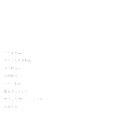
カラオケ店舗検索
全国カラオケ大会
イベント・キャンペーン
うたスキ
マイルーム
マイうたスキ動画
全国採点GP
分析採点
マイりれき
前回のカラオケ
マイうた/マイアーティスト
各種設定