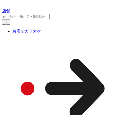
店舗
お店でカラオケ