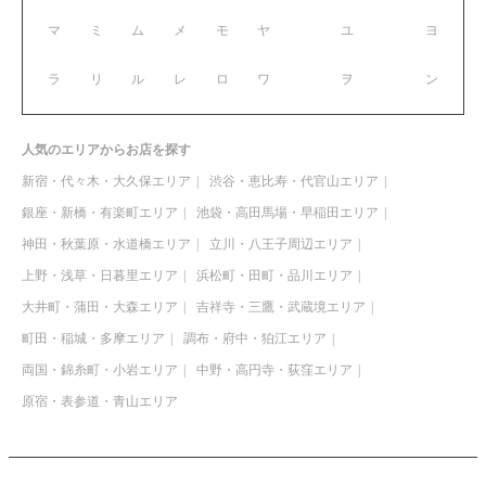
マ
ミ
ム
メ
モ
ヤ
ユ
ヨ
ラ
リ
ル
レ
ロ
ワ
ヲ
ン
人気のエリアからお店を探す
新宿・代々木・大久保エリア
渋谷・恵比寿・代官山エリア
銀座・新橋・有楽町エリア
池袋・高田馬場・早稲田エリア
神田・秋葉原・水道橋エリア
立川・八王子周辺エリア
上野・浅草・日暮里エリア
浜松町・田町・品川エリア
大井町・蒲田・大森エリア
吉祥寺・三鷹・武蔵境エリア
町田・稲城・多摩エリア
調布・府中・狛江エリア
両国・錦糸町・小岩エリア
中野・高円寺・荻窪エリア
原宿・表参道・青山エリア