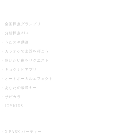
お店でもっと楽しむ
全国採点グランプリ
分析採点AI＋
うたスキ動画
カラオケで楽器を弾こう
歌いたい曲をリクエスト
キョクナビアプリ
オートボーカルエフェクト
あなたの最適キー
サビカラ
JOYKIDS
X PARK
X PARK パーティー