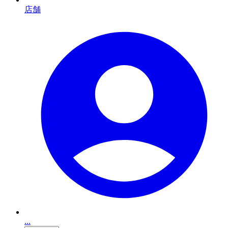
店舗
...