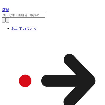
店舗
お店でカラオケ