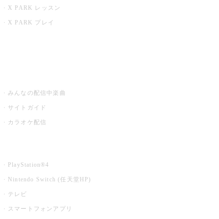
X PARK レッスン
X PARK プレイ
みるハコ
うたスキ ミュージックポスト
みんなの配信中楽曲
サイトガイド
カラオケ配信
家庭用カラオケ
PlayStation®4
Nintendo Switch (任天堂HP)
テレビ
スマートフォンアプリ