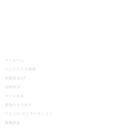
カラオケ店舗検索
全国カラオケ大会
イベント・キャンペーン
うたスキ
マイルーム
マイうたスキ動画
全国採点GP
分析採点
マイりれき
前回のカラオケ
マイうた/マイアーティスト
各種設定