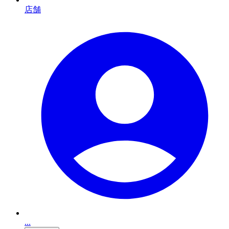
店舗
...