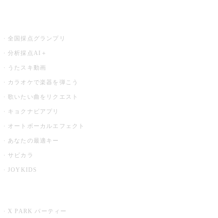
お店でもっと楽しむ
全国採点グランプリ
分析採点AI＋
うたスキ動画
カラオケで楽器を弾こう
歌いたい曲をリクエスト
キョクナビアプリ
オートボーカルエフェクト
あなたの最適キー
サビカラ
JOYKIDS
X PARK
X PARK パーティー