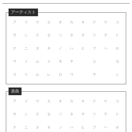
アーティスト
ア
イ
ウ
エ
オ
カ
キ
ク
ケ
コ
サ
シ
ス
セ
ソ
タ
チ
ツ
テ
ト
ナ
ニ
ヌ
ネ
ノ
ハ
ヒ
フ
ヘ
ホ
マ
ミ
ム
メ
モ
ヤ
ユ
ヨ
ラ
リ
ル
レ
ロ
ワ
ヲ
ン
楽曲
ア
イ
ウ
エ
オ
カ
キ
ク
ケ
コ
サ
シ
ス
セ
ソ
タ
チ
ツ
テ
ト
ナ
ニ
ヌ
ネ
ノ
ハ
ヒ
フ
ヘ
ホ