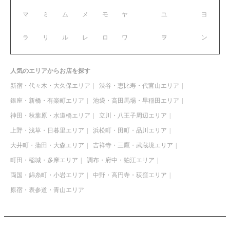
マ
ミ
ム
メ
モ
ヤ
ユ
ヨ
ラ
リ
ル
レ
ロ
ワ
ヲ
ン
人気のエリアからお店を探す
新宿・代々木・大久保エリア
渋谷・恵比寿・代官山エリア
銀座・新橋・有楽町エリア
池袋・高田馬場・早稲田エリア
神田・秋葉原・水道橋エリア
立川・八王子周辺エリア
上野・浅草・日暮里エリア
浜松町・田町・品川エリア
大井町・蒲田・大森エリア
吉祥寺・三鷹・武蔵境エリア
町田・稲城・多摩エリア
調布・府中・狛江エリア
両国・錦糸町・小岩エリア
中野・高円寺・荻窪エリア
原宿・表参道・青山エリア