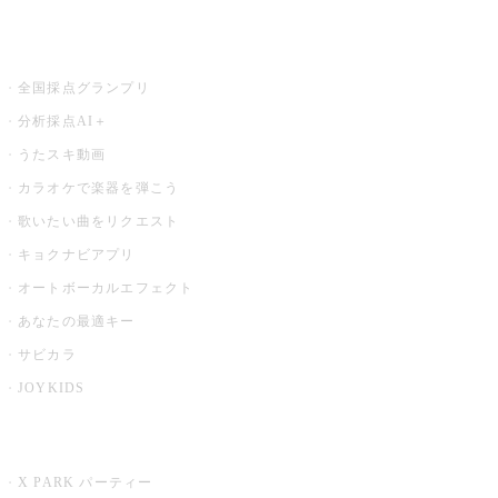
お店でもっと楽しむ
全国採点グランプリ
分析採点AI＋
うたスキ動画
カラオケで楽器を弾こう
歌いたい曲をリクエスト
キョクナビアプリ
オートボーカルエフェクト
あなたの最適キー
サビカラ
JOYKIDS
X PARK
X PARK パーティー