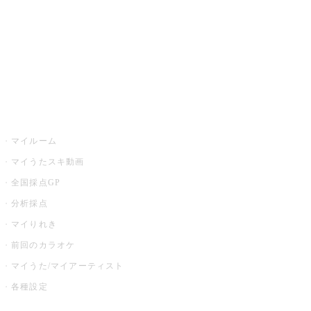
カラオケ店舗検索
全国カラオケ大会
イベント・キャンペーン
うたスキ
マイルーム
マイうたスキ動画
全国採点GP
分析採点
マイりれき
前回のカラオケ
マイうた/マイアーティスト
各種設定