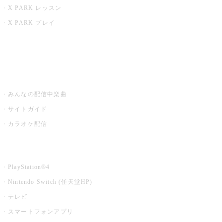
X PARK レッスン
X PARK プレイ
みるハコ
うたスキ ミュージックポスト
みんなの配信中楽曲
サイトガイド
カラオケ配信
家庭用カラオケ
PlayStation®4
Nintendo Switch (任天堂HP)
テレビ
スマートフォンアプリ