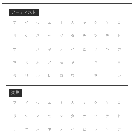
アーティスト
ア
イ
ウ
エ
オ
カ
キ
ク
ケ
コ
サ
シ
ス
セ
ソ
タ
チ
ツ
テ
ト
ナ
ニ
ヌ
ネ
ノ
ハ
ヒ
フ
ヘ
ホ
マ
ミ
ム
メ
モ
ヤ
ユ
ヨ
ラ
リ
ル
レ
ロ
ワ
ヲ
ン
楽曲
ア
イ
ウ
エ
オ
カ
キ
ク
ケ
コ
サ
シ
ス
セ
ソ
タ
チ
ツ
テ
ト
ナ
ニ
ヌ
ネ
ノ
ハ
ヒ
フ
ヘ
ホ