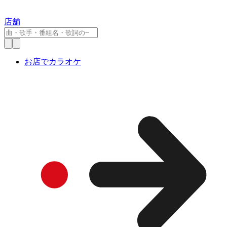
店舗
お店でカラオケ