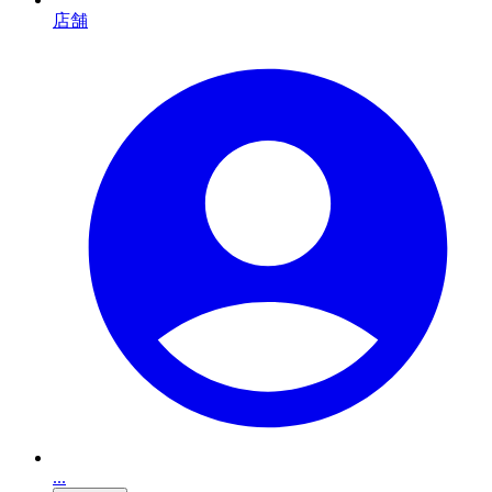
店舗
...