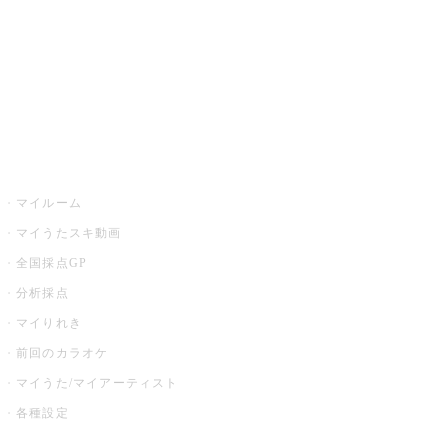
カラオケ店舗検索
全国カラオケ大会
イベント・キャンペーン
うたスキ
マイルーム
マイうたスキ動画
全国採点GP
分析採点
マイりれき
前回のカラオケ
マイうた/マイアーティスト
各種設定