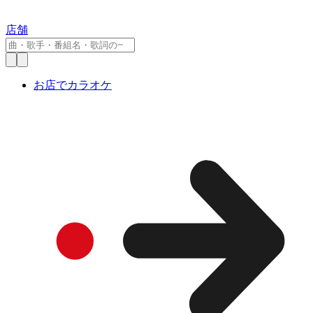
店舗
お店でカラオケ