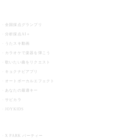
お店でもっと楽しむ
全国採点グランプリ
分析採点AI＋
うたスキ動画
カラオケで楽器を弾こう
歌いたい曲をリクエスト
キョクナビアプリ
オートボーカルエフェクト
あなたの最適キー
サビカラ
JOYKIDS
X PARK
X PARK パーティー