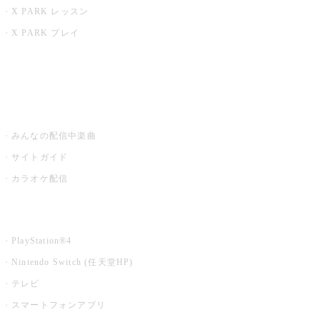
X PARK レッスン
X PARK プレイ
みるハコ
うたスキ ミュージックポスト
みんなの配信中楽曲
サイトガイド
カラオケ配信
家庭用カラオケ
PlayStation®4
Nintendo Switch (任天堂HP)
テレビ
スマートフォンアプリ