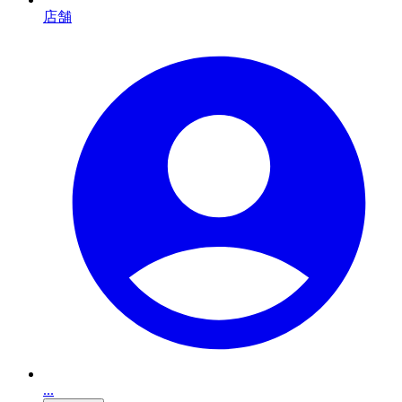
店舗
...