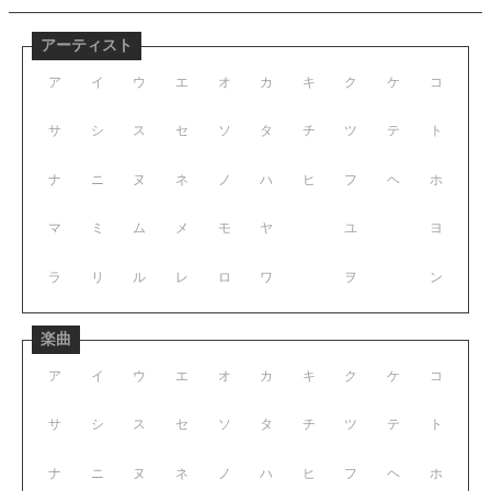
アーティスト
ア
イ
ウ
エ
オ
カ
キ
ク
ケ
コ
サ
シ
ス
セ
ソ
タ
チ
ツ
テ
ト
ナ
ニ
ヌ
ネ
ノ
ハ
ヒ
フ
ヘ
ホ
マ
ミ
ム
メ
モ
ヤ
ユ
ヨ
ラ
リ
ル
レ
ロ
ワ
ヲ
ン
楽曲
ア
イ
ウ
エ
オ
カ
キ
ク
ケ
コ
サ
シ
ス
セ
ソ
タ
チ
ツ
テ
ト
ナ
ニ
ヌ
ネ
ノ
ハ
ヒ
フ
ヘ
ホ