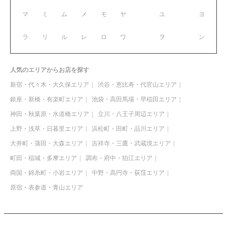
マ
ミ
ム
メ
モ
ヤ
ユ
ヨ
ラ
リ
ル
レ
ロ
ワ
ヲ
ン
人気のエリアからお店を探す
新宿・代々木・大久保エリア
渋谷・恵比寿・代官山エリア
銀座・新橋・有楽町エリア
池袋・高田馬場・早稲田エリア
神田・秋葉原・水道橋エリア
立川・八王子周辺エリア
上野・浅草・日暮里エリア
浜松町・田町・品川エリア
大井町・蒲田・大森エリア
吉祥寺・三鷹・武蔵境エリア
町田・稲城・多摩エリア
調布・府中・狛江エリア
両国・錦糸町・小岩エリア
中野・高円寺・荻窪エリア
原宿・表参道・青山エリア