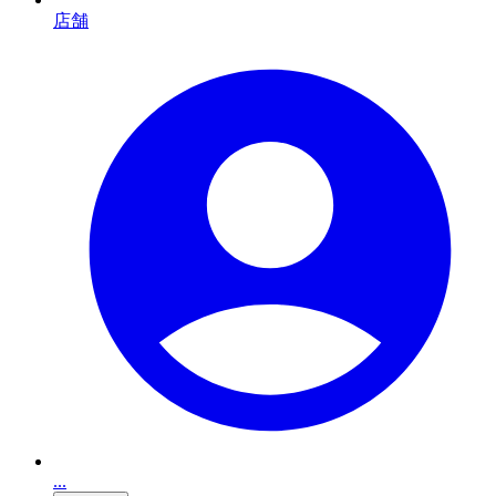
店舗
...