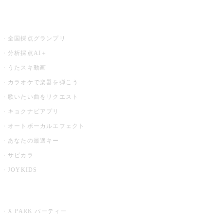
お店でもっと楽しむ
全国採点グランプリ
分析採点AI＋
うたスキ動画
カラオケで楽器を弾こう
歌いたい曲をリクエスト
キョクナビアプリ
オートボーカルエフェクト
あなたの最適キー
サビカラ
JOYKIDS
X PARK
X PARK パーティー