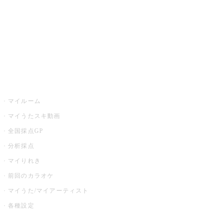
カラオケ店舗検索
全国カラオケ大会
イベント・キャンペーン
うたスキ
マイルーム
マイうたスキ動画
全国採点GP
分析採点
マイりれき
前回のカラオケ
マイうた/マイアーティスト
各種設定