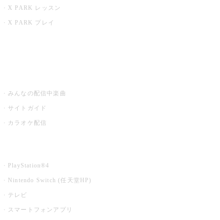
X PARK レッスン
X PARK プレイ
みるハコ
うたスキ ミュージックポスト
みんなの配信中楽曲
サイトガイド
カラオケ配信
家庭用カラオケ
PlayStation®4
Nintendo Switch (任天堂HP)
テレビ
スマートフォンアプリ