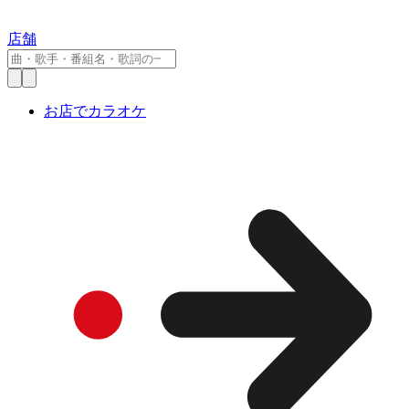
店舗
お店でカラオケ