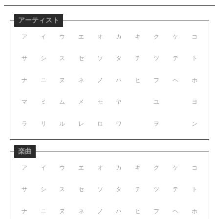
アーティスト
ア
イ
ウ
エ
オ
カ
キ
ク
ケ
コ
サ
シ
ス
セ
ソ
タ
チ
ツ
テ
ト
ナ
ニ
ヌ
ネ
ノ
ハ
ヒ
フ
ヘ
ホ
マ
ミ
ム
メ
モ
ヤ
ユ
ヨ
ラ
リ
ル
レ
ロ
ワ
ヲ
ン
楽曲
ア
イ
ウ
エ
オ
カ
キ
ク
ケ
コ
サ
シ
ス
セ
ソ
タ
チ
ツ
テ
ト
ナ
ニ
ヌ
ネ
ノ
ハ
ヒ
フ
ヘ
ホ